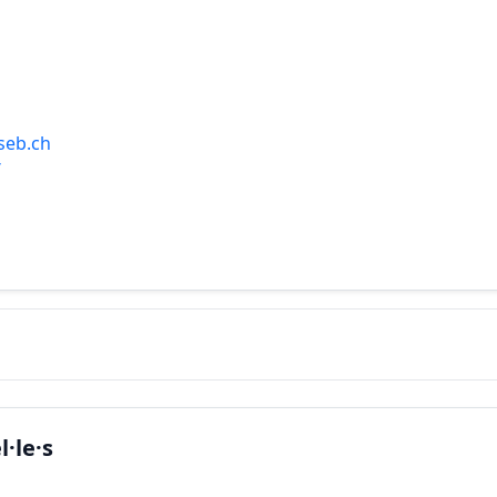
seb.ch
/
·le·s