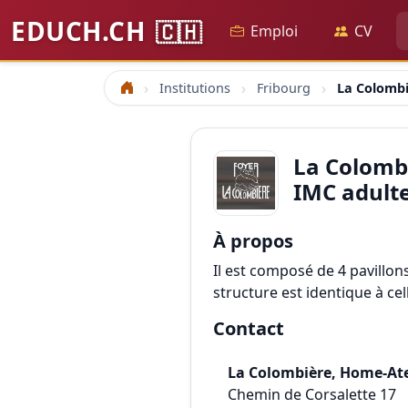
EDUCH.CH
🇨🇭
Emploi
CV
Institutions
Fribourg
La Colombi
Accueil
La Colomb
IMC adult
À propos
Il est composé de 4 pavillon
structure est identique à ce
Contact
La Colombière, Home-Ate
Chemin de Corsalette 17