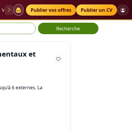
VAE
Diplômes
Publier vos offres
Petites annonces
Publier un CV
Recherche
mentaux et
squ’à 6 externes. La
.