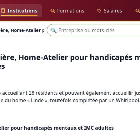
Institutions
Formations
Salaires
Recherche
🔍
ère, Home-Atelier pour handicapés mentaux et IMC adultes
ière, Home-Atelier pour handicapés 
es
s accueillant 28 résidants et pouvant également accueillir ju
lle du home « Linde », toutefois complétée par un Whirlpool
lier pour handicapés mentaux et IMC adultes