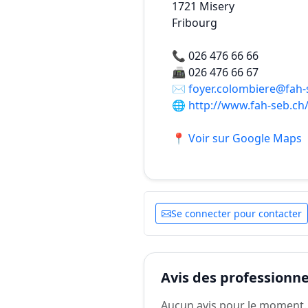
1721
Misery
Fribourg
📞
026 476 66 66
📠
026 476 66 67
✉️
foyer.colombiere@fah-
🌐
http://www.fah-seb.ch
📍 Voir sur Google Maps
Se connecter pour contacter
Avis des professionnel
Aucun avis pour le moment.