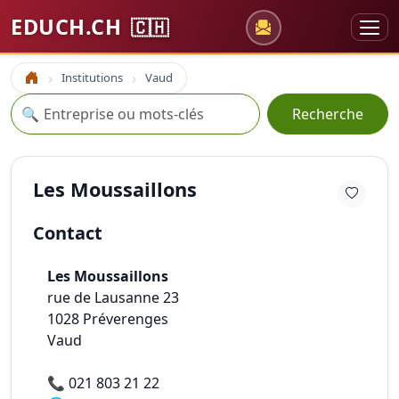
EDUCH.CH
🇨🇭
Institutions
Vaud
Accueil
Recherche
🔍
Recherche
Les Moussaillons
Contact
Les Moussaillons
rue de Lausanne 23
1028
Préverenges
Vaud
📞
021 803 21 22