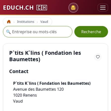
EDUCH.CH
🇨🇭
Institutions
Vaud
Accueil
Recherche
🔍
Recherche
P`tits K`lins ( Fondation les
Baumettes)
Contact
P`tits K`lins ( Fondation les Baumettes)
Avenue des Baumettes 120
1020
Renens
Vaud