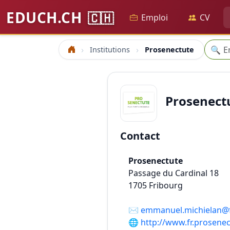
EDUCH.CH
🇨🇭
Emploi
CV
Reche
🔍
Institutions
Prosenectute
Accueil
Prosenect
Contact
Prosenectute
Passage du Cardinal 18
1705
Fribourg
✉️
emmanuel.michielan@f
🌐
http://www.fr.prosenec