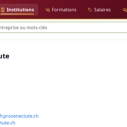
Institutions
Formations
Salaires
rche
ute
r.prosenectute.ch
tute.ch