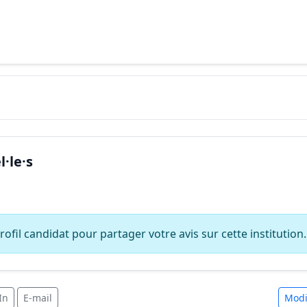
·le·s
ofil candidat pour partager votre avis sur cette institution.
In
E-mail
Modi