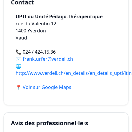
Contact
UPTI ou Unité Pédago-Thérapeutique
rue du Valentin 12
1400
Yverdon
Vaud
📞
024 / 424.15.36
✉️
frank.urfer@verdeil.ch
🌐
http://www.verdeil.ch/en_details/en_details_upti/iti
📍 Voir sur Google Maps
Avis des professionnel·le·s