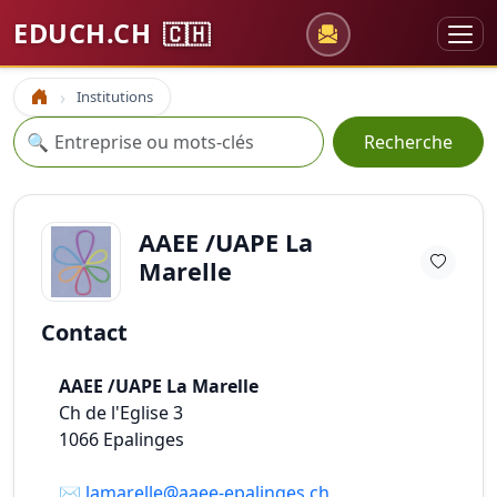
EDUCH.CH
🇨🇭
Institutions
Accueil
Recherche
🔍
Recherche
AAEE /UAPE La
Marelle
Contact
AAEE /UAPE La Marelle
Ch de l'Eglise 3
1066
Epalinges
✉️
lamarelle@aaee-epalinges.ch