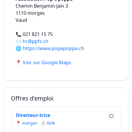
Chemin Benjamin-Jaïn 3
1110
morges
Vaud
📞
021 821 15 75
✉️
hr@ppfs.ch
🌐
https://www.popepoppa.ch
📍 Voir sur Google Maps
Offres d'emploi
Directeur-trice
📍 morges
⏱ 60%