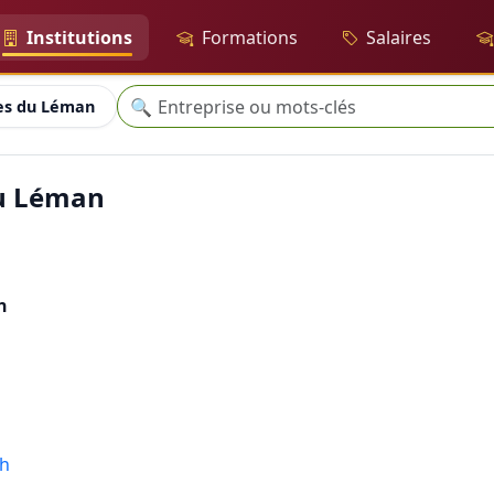
Institutions
Formations
Salaires
Recherche
🔍
es du Léman
du Léman
n
ch