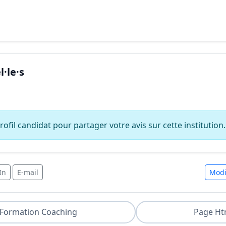
·le·s
ofil candidat pour partager votre avis sur cette institution.
In
E-mail
Modi
Formation Coaching
Page Ht