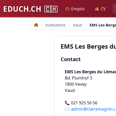
EDUCH.CH
🇨🇭
Emploi
CV
Institutions
Vaud
EMS Les Berg
Accueil
EMS Les Berges 
Contact
EMS Les Berges du Léma
Bd. Plumhof 3
1800
Vevey
Vaud
📞
021 925 56 56
✉️
admin@clairemagnin.