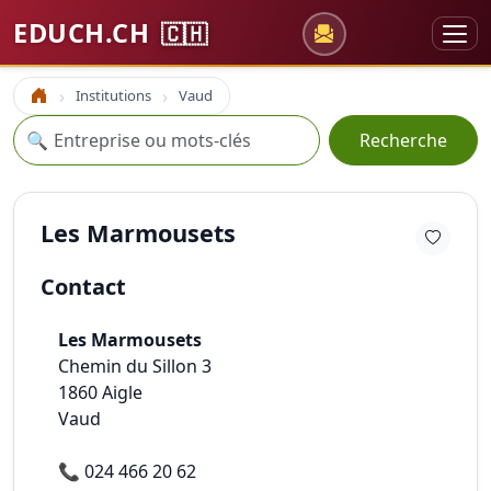
EDUCH.CH
🇨🇭
Institutions
Vaud
Accueil
Recherche
🔍
Recherche
Les Marmousets
Contact
Les Marmousets
Chemin du Sillon 3
1860
Aigle
Vaud
📞
024 466 20 62