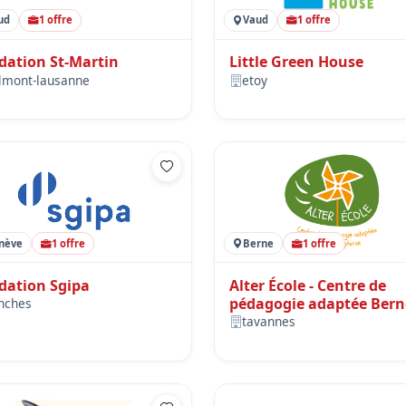
ud
1 offre
Vaud
1 offre
dation St-Martin
Little Green House
lmont-lausanne
etoy
nève
1 offre
Berne
1 offre
dation Sgipa
Alter École - Centre de
pédagogie adaptée Bern
nches
francophone
tavannes