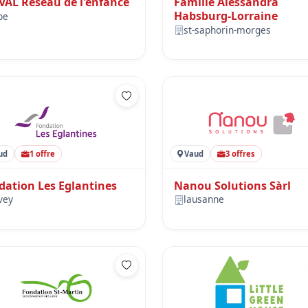
VAL Réseau de l'enfance
Famille Alessandra
Habsburg-Lorraine
be
st-saphorin-morges
ud
1 offre
Vaud
3 offres
dation Les Eglantines
Nanou Solutions Sàrl
vey
lausanne