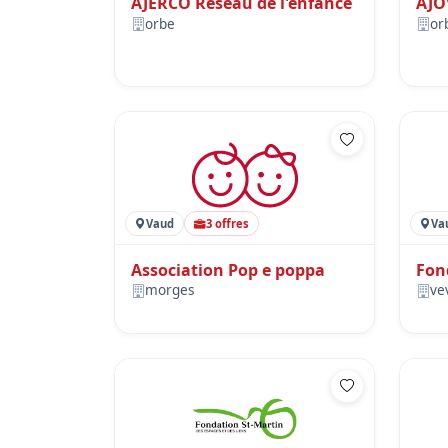
AJERCO Réseau de l'enfance
AJO
orbe
or
Vaud
3 offres
Va
Association Pop e poppa
Fon
morges
ve