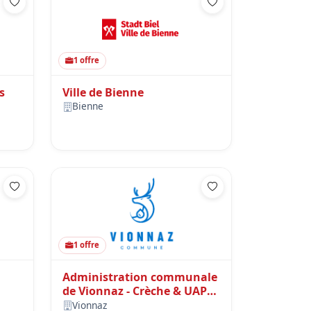
1 offre
s
Ville de Bienne
Bienne
1 offre
Administration communale
de Vionnaz - Crèche & UAPE
le Papillon Bleu
Vionnaz