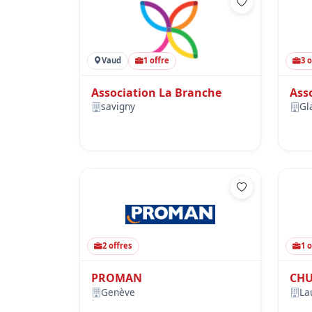
Vaud
1 offre
3 
Association La Branche
Asso
savigny
Gl
2 offres
1 o
PROMAN
CHU
Genève
La