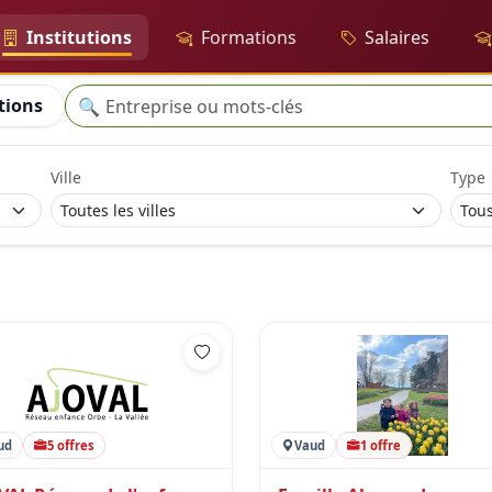
Institutions
Formations
Salaires
Recherche
tions
🔍
Ville
Type
ud
5 offres
Vaud
1 offre