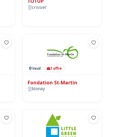
TOTUP
crissier
Vaud
1 offre
Fondation St-Martin
blonay