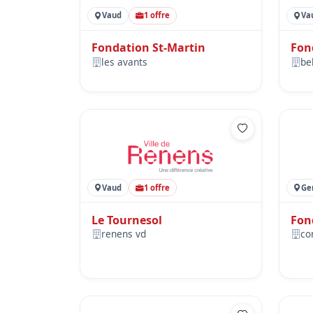
Vaud
1 offre
Va
Fondation St-Martin
Fon
les avants
be
Vaud
1 offre
Ge
Le Tournesol
Fon
renens vd
co