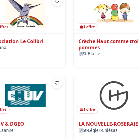
offres
1 offre
ciation Le Colibri
Crèche Haut comme troi
pommes
and
St-Blaise
ffre
1 offre
V & DGEO
LA NOUVELLE-ROSERAIE
usanne
St-Légier-Chiésaz