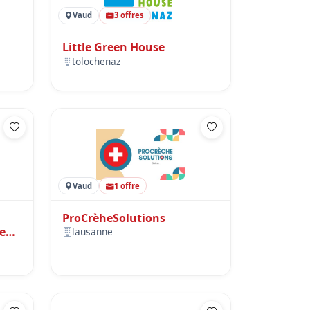
Vaud
3 offres
Little Green House
tolochenaz
Vaud
1 offre
ProCrèheSolutions
e
lausanne