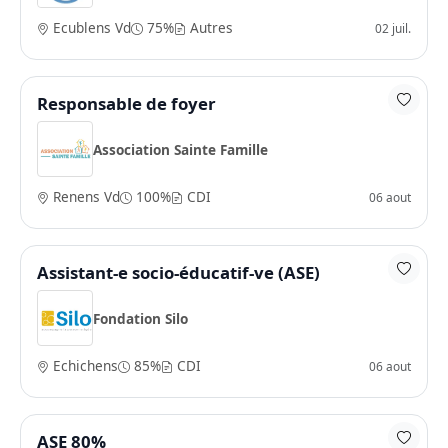
Ecublens Vd
75%
Autres
02 juil.
Responsable de foyer
Association Sainte Famille
Renens Vd
100%
CDI
06 aout
Assistant-e socio-éducatif-ve (ASE)
Fondation Silo
Echichens
85%
CDI
06 aout
ASE 80%