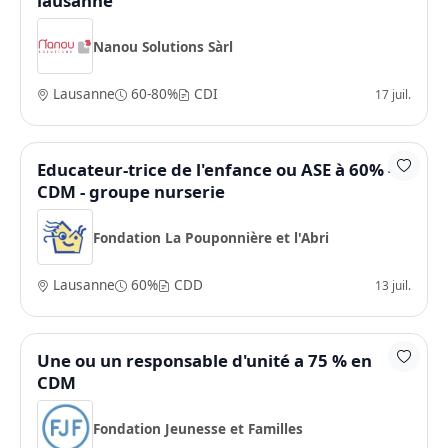
lausanne
Nanou Solutions Sàrl
Lausanne
60-80%
CDI
17 juil.
Educateur-trice de l'enfance ou ASE à 60% -
CDM - groupe nurserie
Fondation La Pouponnière et l'Abri
Lausanne
60%
CDD
13 juil.
Une ou un responsable d'unité a 75 % en
CDM
Fondation Jeunesse et Familles