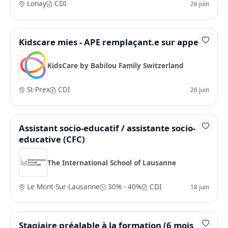
Lonay
CDI
26 juin
Kidscare mies - APE remplaçant.e sur appel
KidsCare by Babilou Family Switzerland
St-Prex
CDI
26 juin
Assistant socio-educatif / assistante socio-
educative (CFC)
The International School of Lausanne
Le Mont-Sur-Lausanne
30% - 40%
CDI
18 juin
Stagiaire préalable à la formation (6 mois