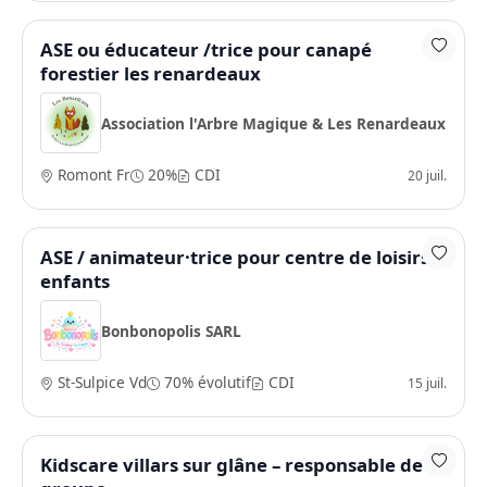
ASE ou éducateur /trice pour canapé
forestier les renardeaux
Association l'Arbre Magique & Les Renardeaux
Romont Fr
20%
CDI
20 juil.
ASE / animateur·trice pour centre de loisirs
enfants
Bonbonopolis SARL
St-Sulpice Vd
70% évolutif
CDI
15 juil.
Kidscare villars sur glâne – responsable de