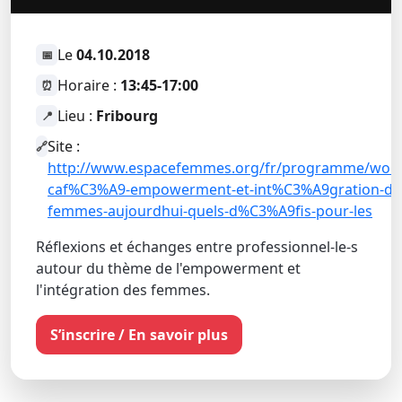
Le
04.10.2018
📅
Horaire :
13:45-17:00
⏰
Lieu :
Fribourg
📍
Site :
🔗
http://www.espacefemmes.org/fr/programme/worl
caf%C3%A9-empowerment-et-int%C3%A9gration-de
femmes-aujourdhui-quels-d%C3%A9fis-pour-les
Réflexions et échanges entre professionnel-le-s
autour du thème de l'empowerment et
l'intégration des femmes.
S’inscrire / En savoir plus