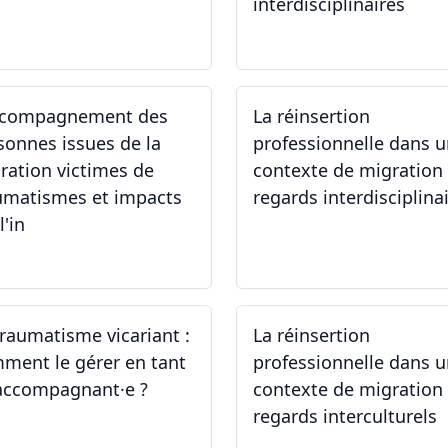
interdisciplinaires
.06.2024
12.06.2024
ccompagnement des
La réinsertion
sonnes issues de la
professionnelle dans 
ration victimes de
contexte de migration 
umatismes et impacts
regards interdisciplina
l'in
.05.2024
22.05.2024
traumatisme vicariant :
La réinsertion
ment le gérer en tant
professionnelle dans 
accompagnant·e ?
contexte de migration 
regards interculturels
.04.2024
24.04.2024