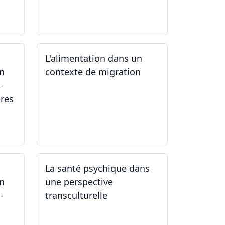
07.06.2024
L'alimentation dans un
un
contexte de migration
-
ires
15.05.2024
La santé psychique dans
un
une perspective
-
transculturelle
19.04.2024