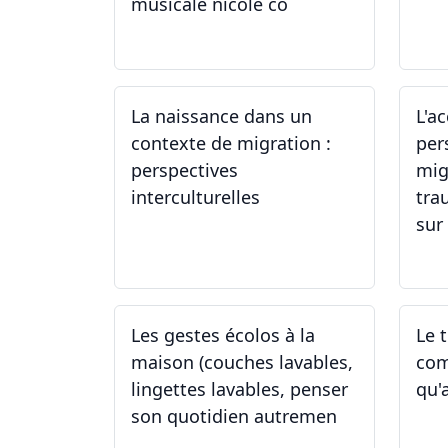
musicale nicole co
12.07.2024 - 12.08.2024
22
La naissance dans un
L'a
contexte de migration :
per
perspectives
mig
interculturelles
tra
sur 
29.05.2024
24
Les gestes écolos à la
Le 
maison (couches lavables,
com
lingettes lavables, penser
qu'
son quotidien autremen
04.05.2024
26