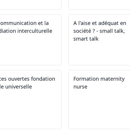
communication et la
A l'aise et adéquat en
iation interculturelle
société ? - small talk,
smart talk
.03.2024
25.03.2024 - 15.04.2024
tes ouvertes fondation
Formation maternity
le universelle
nurse
.03.2024
02.03.2024 - 02.06.2024