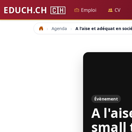
EDUCH.CH
🇨🇭
Emploi
CV
Agenda
A l'aise et adéquat en socié
Accueil
Évènement
A l'ai
small 