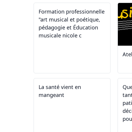
Formation professionnelle
"art musical et poétique,
pédagogie et Éducation
musicale nicole c
Ate
31.01.2026
11
La santé vient en
Que
mangeant
tan
pat
déc
pou
05.05.2025 - 12.05.2025
01