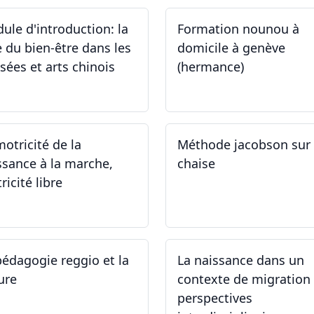
ule d'introduction: la
Formation nounou à
e du bien-être dans les
domicile à genève
sées et arts chinois
(hermance)
.09.2024 - 30.09.2024
21.09.2024 - 15.02.2024
motricité de la
Méthode jacobson sur
ssance à la marche,
chaise
ricité libre
.09.2024
14.09.2024
pédagogie reggio et la
La naissance dans un
ure
contexte de migration 
perspectives