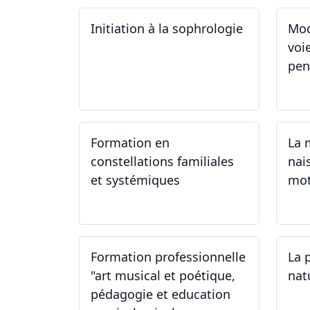
Initiation à la sophrologie
Mod
voi
pen
24.09.2024
23
Formation en
La 
constellations familiales
nai
et systémiques
mot
14.09.2024 - 28.06.2025
14
Formation professionnelle
La 
"art musical et poétique,
nat
pédagogie et education