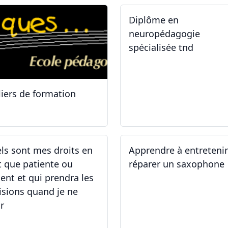
Diplôme en
neuropédagogie
spécialisée tnd
liers de formation
.10.2025
30.08.2025
ls sont mes droits en
Apprendre à entreteni
t que patiente ou
réparer un saxophone
ient et qui prendra les
isions quand je ne
r
.05.2025 - 06.05.2025
14.04.2025 - 17.04.2025