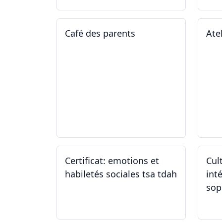
Café des parents
Ate
04.02.2025
11
Certificat: emotions et
Cul
habiletés sociales tsa tdah
inté
sop
01.01.2025 - 31.12.2034
04