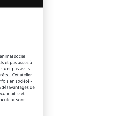
animal social
ds et pas assez à
k » et pas assez
ts... Cet atelier
fois en société -
s /désavantages de
reconnaître et
rlocuteur sont