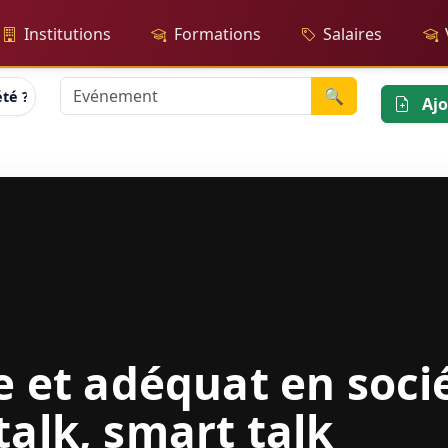
Institutions
Formations
Salaires
🔍
té ? - small talk, smart talk
Ajo
se et adéquat en socié
talk, smart talk