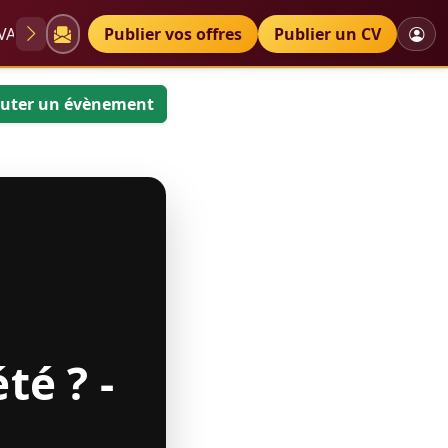
VAE
Diplômes
Publier vos offres
Petites annonces
Publier un CV
uter un évènement
té ? -