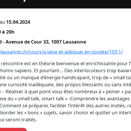
au
15.04.2024
 à 20h
 - Avenue de Cour 33, 1007 Lausanne
plausanne.ch/cours/a-laise-et-adequat-en-societe/103-1/
rencontre est en théorie bienvenue et enrichissante pour l’
l’homo sapiens. Et pourtant… Des interlocuteurs trop bavar
dité ou un manque d’énergie handicapant, trop de « small tal
 une curiosité inadéquate, des propos blessants ou sans intérê
: -Réaliser à quel point vous êtes nombreux à « peiner » par
base du « small talk, smart talk » -Comprendre les avantage
 Comment se préparer, faciliter l’intérêt des autres invités, 
aborder les « bons » sujets, savoir choisir et quitter un inte
ui seront traités.