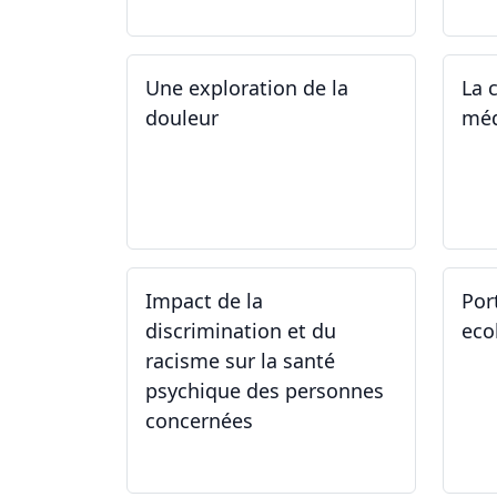
Une exploration de la
La 
douleur
méd
15.04.2024 - 06.05.2024
27
Impact de la
Por
discrimination et du
eco
racisme sur la santé
psychique des personnes
concernées
21.03.2024
09