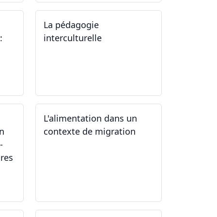
La pédagogie
:
interculturelle
07.06.2024
L'alimentation dans un
un
contexte de migration
-
ires
15.05.2024