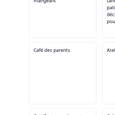
mangeant
tan
pat
déc
pou
05.05.2025 - 12.05.2025
01
Café des parents
Ate
04.02.2025
11