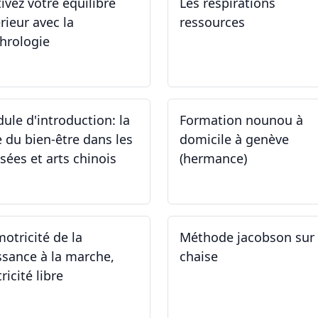
tivez votre équilibre
Les respirations
rieur avec la
ressources
hrologie
.11.2024 - 25.11.2024
19.10.2024
ule d'introduction: la
Formation nounou à
e du bien-être dans les
domicile à genève
sées et arts chinois
(hermance)
.09.2024 - 30.09.2024
21.09.2024 - 15.02.2024
motricité de la
Méthode jacobson sur
ssance à la marche,
chaise
ricité libre
.09.2024
14.09.2024