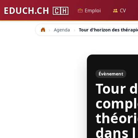
EDUCH.CH
🇨🇭
Emploi
CV
Agenda
Tour d'horizon des thérapi
Accueil
Évènement
Tour d
compl
théori
dans l