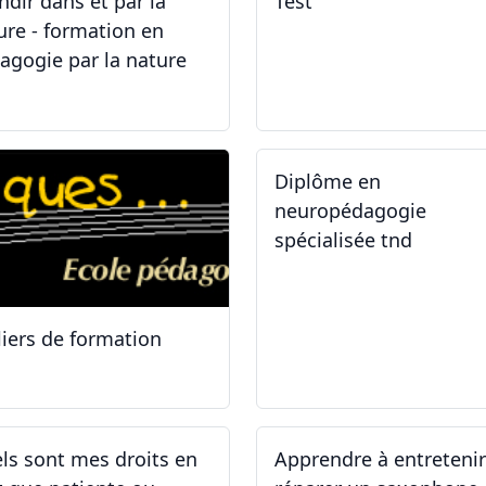
ndir dans et par la
Test
ure - formation en
agogie par la nature
.05.2026 - 31.05.2026
02.02.2026
Diplôme en
neuropédagogie
spécialisée tnd
liers de formation
.10.2025
30.08.2025
ls sont mes droits en
Apprendre à entreteni