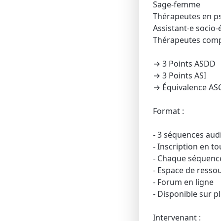
Sage-femme
Thérapeutes en p
Assistant-e socio-
Thérapeutes comp
→ 3 Points ASDD
→ 3 Points ASI
→ Équivalence AS
Format :
- 3 séquences aud
- Inscription en t
- Chaque séquence
- Espace de resso
- Forum en ligne
- Disponible sur p
Intervenant :