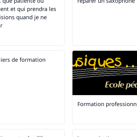
t que patiente ou
réparer un saxophone
ient et qui prendra les
isions quand je ne
r
.05.2025 - 06.05.2025
14.04.2025 - 17.04.2025
liers de formation
Formation professionn
.01.2025
11.01.2025