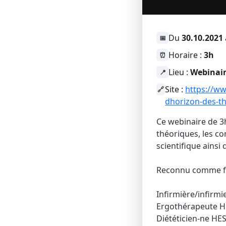
Du
30.10.2021
📅
Horaire :
3h
⏰
Lieu :
Webinair
📍
Site :
https://ww
🔗
dhorizon-des-t
Ce webinaire de 
théoriques, les co
scientifique ainsi
Reconnu comme for
Infirmière/infirmie
Ergothérapeute H
Diététicien-ne HE