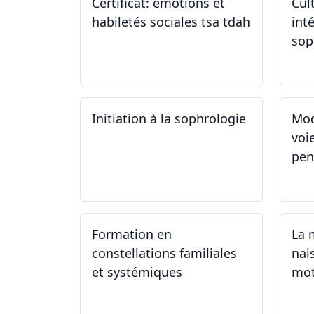
Certificat: emotions et
Cul
habiletés sociales tsa tdah
inté
sop
01.01.2025 - 31.12.2034
04
Initiation à la sophrologie
Mod
voi
pen
24.09.2024
23
Formation en
La 
constellations familiales
nai
et systémiques
mot
14.09.2024 - 28.06.2025
14