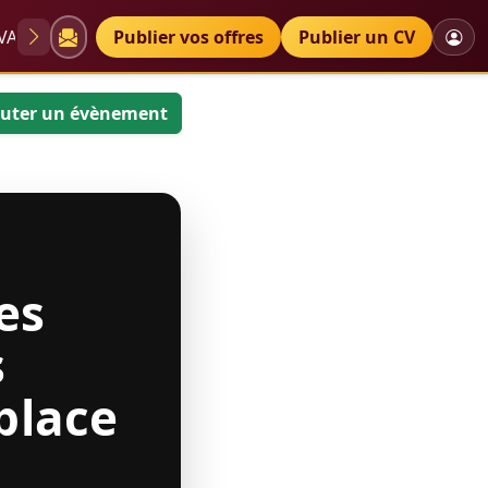
VAE
Diplômes
Publier vos offres
Petites annonces
Publier un CV
dans l
uter un évènement
es
s
place