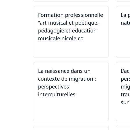
Formation professionnelle
La 
"art musical et poétique,
nat
pédagogie et education
musicale nicole co
12.07.2024 - 12.08.2024
22
La naissance dans un
L'a
contexte de migration :
per
perspectives
mig
interculturelles
tra
sur 
29.05.2024
24