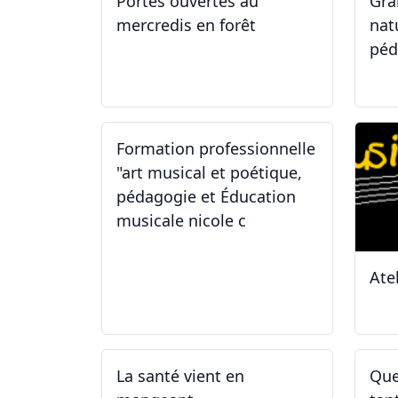
Portes ouvertes au
Gra
mercredis en forêt
nat
péd
17.06.2026
29
Formation professionnelle
"art musical et poétique,
pédagogie et Éducation
musicale nicole c
Ate
31.01.2026
11
La santé vient en
Que