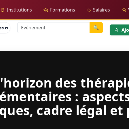
Institutions
Formations
Salaires
🔍
es complémentaires : aspects théoriques, cadre légal et place 
Ajo
'horizon des thérapi
émentaires : aspect
ques, cadre légal et 