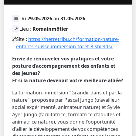
Du
29.05.2026
au
31.05.2026
📅
Lieu :
Romainmôtier
📍
Site :
https://hetretribu.ch/formation-nature-
🔗
enfants-suisse-immersion-foret-8-shields/
Envie de renouveler vos pratiques et votre
posture d’accompagnement des enfants et
des jeunes?
Et si la nature devenait votre meilleure alliée?
La formation-immersion “Grandir dans et par la
nature”, proposée par Pascal Jungo (travailleur
social expérimenté, animateur nature) et Sylvie
Ayer-Jungo (facilitatrice, formatrice d'adultes et
animatrice nature), vous donne l'ooportunité
d'allier le développement de vos compétences