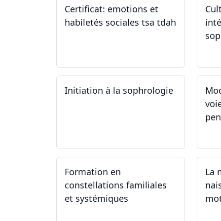
Certificat: emotions et
Cul
habiletés sociales tsa tdah
inté
sop
01.01.2025 - 31.12.2034
04
Initiation à la sophrologie
Mod
voi
pen
24.09.2024
23
Formation en
La 
constellations familiales
nai
et systémiques
mot
14.09.2024 - 28.06.2025
14