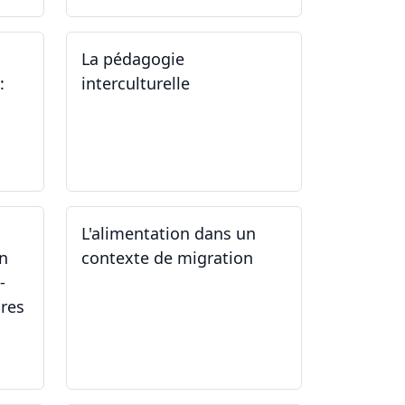
La pédagogie
:
interculturelle
07.06.2024
L'alimentation dans un
un
contexte de migration
-
ires
15.05.2024