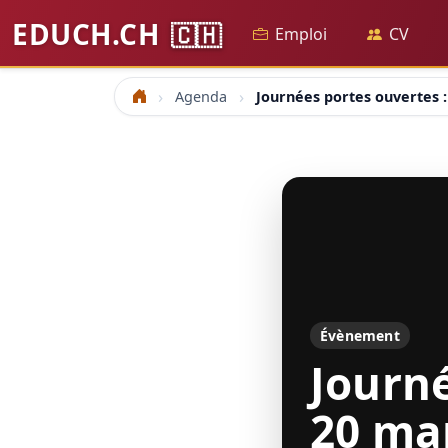
EDUCH.CH
🇨🇭
Emploi
CV
Agenda
Journées portes ouvertes :
Accueil
Évènement
Journé
20 ma