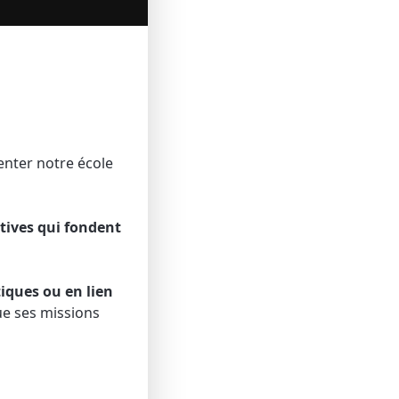
nter notre école
tives
qui
fondent
tiques
ou
en
lien
ue ses missions