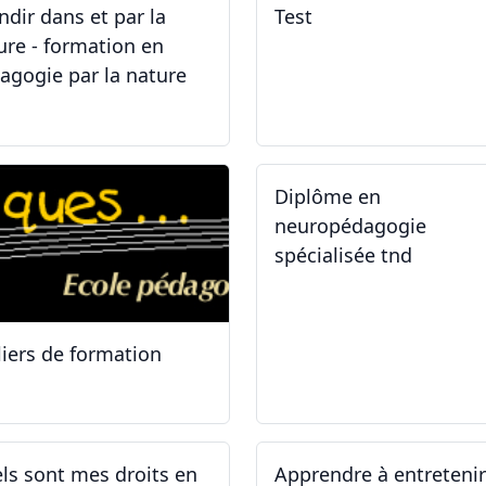
ndir dans et par la
Test
ure - formation en
agogie par la nature
.05.2026 - 31.05.2026
02.02.2026
Diplôme en
neuropédagogie
spécialisée tnd
liers de formation
.10.2025
30.08.2025
ls sont mes droits en
Apprendre à entreteni