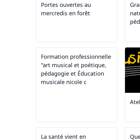
Portes ouvertes au
Gra
mercredis en forêt
nat
péd
17.06.2026
29
Formation professionnelle
"art musical et poétique,
pédagogie et Éducation
musicale nicole c
Ate
31.01.2026
11
La santé vient en
Que