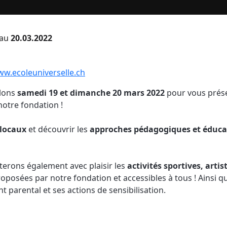
au
20.03.2022
ww.ecoleuniverselle.ch
llons
samedi
19
et
dimanche
20
mars
2022
pour vous prése
 notre fondation !
locaux
et découvrir les
approches
pédagogiques
et
éduca
erons également avec plaisir les
activités
sportives,
artis
roposées par notre fondation et accessibles à tous ! Ainsi q
parental et ses actions de sensibilisation.