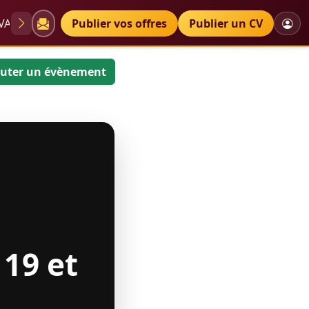
VAE
Diplômes
Publier vos offres
Petites annonces
Publier un CV
uter un évènement
 19 et