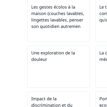
Les gestes écolos à la
Le 
maison (couches lavables,
com
lingettes lavables, penser
qu'
son quotidien autremen
04.05.2024
26
Une exploration de la
La 
douleur
méd
15.04.2024 - 06.05.2024
27
Impact de la
Por
discrimination et du
eco