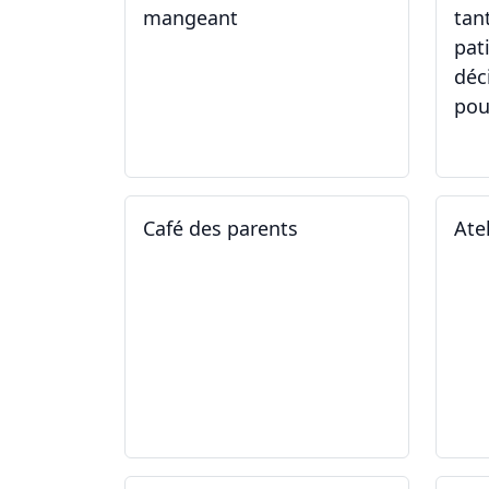
mangeant
tan
pat
déc
pou
05.05.2025 - 12.05.2025
01
Café des parents
Ate
04.02.2025
11