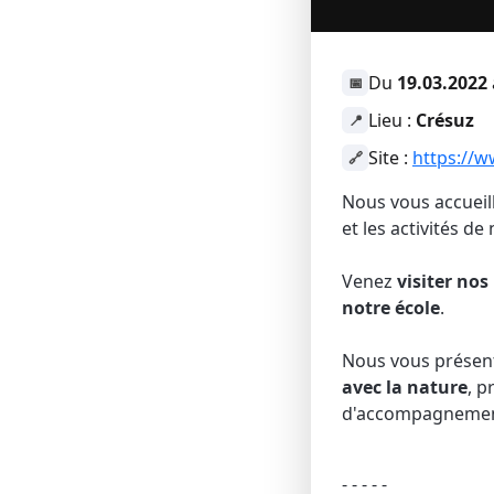
Du
19.03.2022
📅
Lieu :
Crésuz
📍
Site :
https://w
🔗
Nous vous accuei
et les activités de
Venez
visiter
nos
notre
école
.
Nous vous présent
avec
la
nature
, p
d'accompagnement 
- - - - -