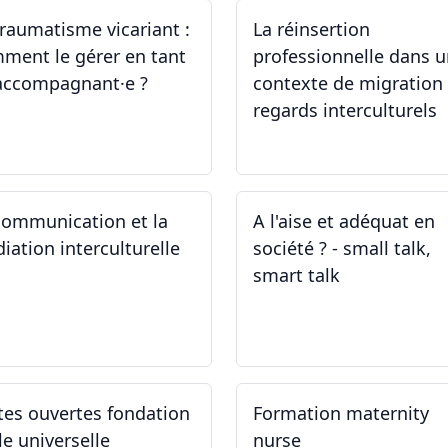
traumatisme vicariant :
La réinsertion
ment le gérer en tant
professionnelle dans 
accompagnant·e ?
contexte de migration 
regards interculturels
.04.2024
24.04.2024
communication et la
A l'aise et adéquat en
iation interculturelle
société ? - small talk,
smart talk
.03.2024
25.03.2024 - 15.04.2024
tes ouvertes fondation
Formation maternity
le universelle
nurse