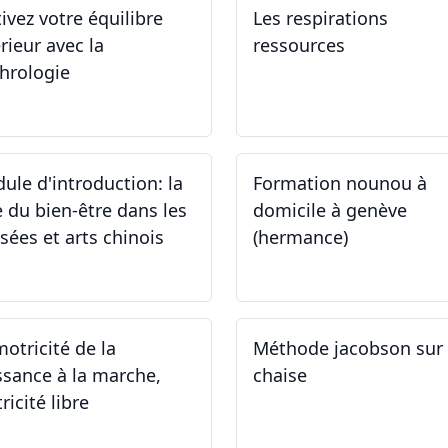
tivez votre équilibre
Les respirations
rieur avec la
ressources
hrologie
.11.2024 - 25.11.2024
19.10.2024
ule d'introduction: la
Formation nounou à
e du bien-être dans les
domicile à genève
sées et arts chinois
(hermance)
.09.2024 - 30.09.2024
21.09.2024 - 15.02.2024
motricité de la
Méthode jacobson sur
ssance à la marche,
chaise
ricité libre
.09.2024
14.09.2024