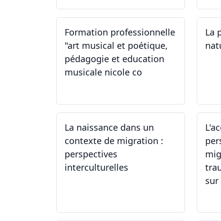
Formation professionnelle
La 
"art musical et poétique,
nat
pédagogie et education
musicale nicole co
12.07.2024 - 12.08.2024
22
La naissance dans un
L'a
contexte de migration :
per
perspectives
mig
interculturelles
tra
sur 
29.05.2024
24