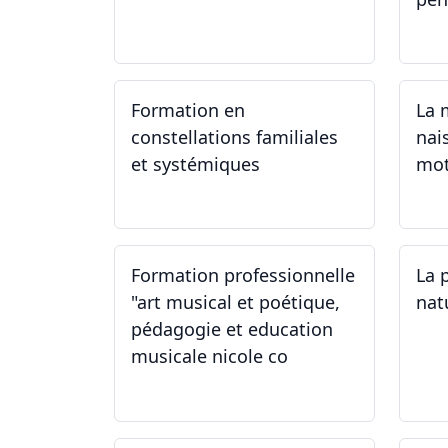
24.09.2024
23
Formation en
La 
constellations familiales
nai
et systémiques
mot
14.09.2024 - 28.06.2025
14
Formation professionnelle
La 
"art musical et poétique,
nat
pédagogie et education
musicale nicole co
12.07.2024 - 12.08.2024
22