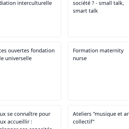
iation interculturelle
société ? - small talk,
smart talk
.03.2024
25.03.2024 - 15.04.2024
tes ouvertes fondation
Formation maternity
le universelle
nurse
.03.2024
02.03.2024 - 02.06.2024
ux se connaître pour
Ateliers "musique et ar
x accueillir :
collectif"