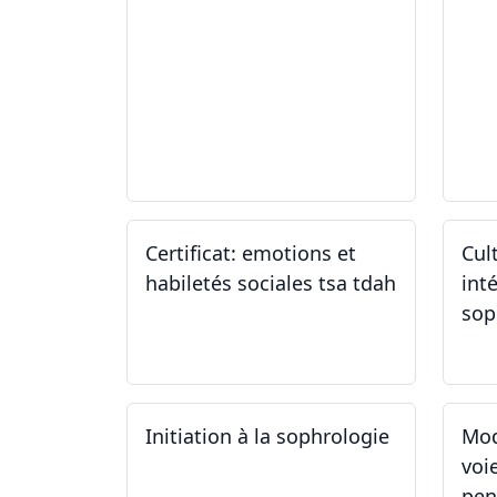
04.02.2025
11
Certificat: emotions et
Cul
habiletés sociales tsa tdah
inté
sop
01.01.2025 - 31.12.2034
04
Initiation à la sophrologie
Mod
voi
pen