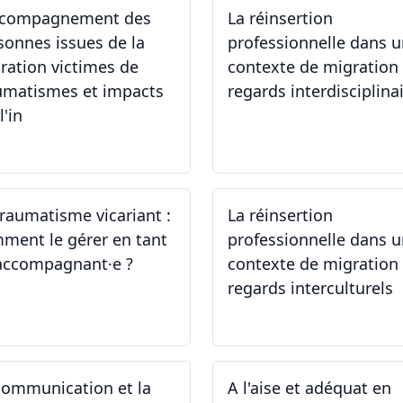
ccompagnement des
La réinsertion
sonnes issues de la
professionnelle dans 
ration victimes de
contexte de migration 
umatismes et impacts
regards interdisciplina
l'in
.05.2024
22.05.2024
traumatisme vicariant :
La réinsertion
ment le gérer en tant
professionnelle dans 
accompagnant·e ?
contexte de migration 
regards interculturels
.04.2024
24.04.2024
communication et la
A l'aise et adéquat en