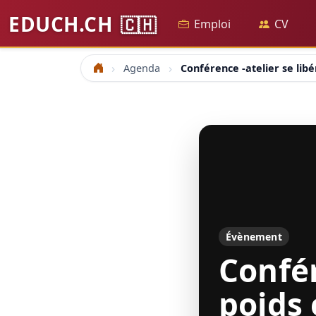
EDUCH.CH
🇨🇭
Emploi
CV
Agenda
Conférence -atelier se lib
Accueil
Évènement
Confér
poids 