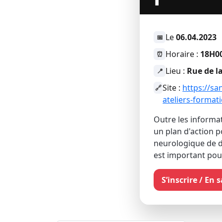
Le
06.04.2023
📅
Horaire :
18H00
⏰
Lieu :
Rue de l
📍
Site :
https://sa
🔗
ateliers-format
Outre les informa
un plan d'action po
neurologique de 
est important pou
S’inscrire / En 