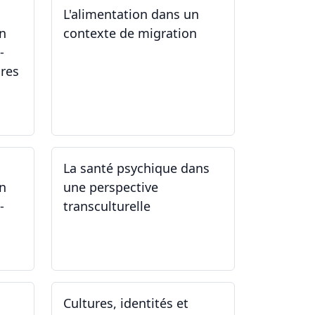
L'alimentation dans un
un
contexte de migration
-
ires
15.05.2024
La santé psychique dans
un
une perspective
-
transculturelle
19.04.2024
Cultures, identités et