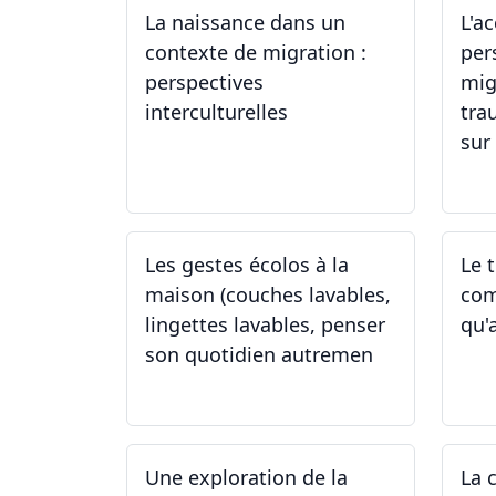
La naissance dans un
L'a
contexte de migration :
per
perspectives
mig
interculturelles
tra
sur 
29.05.2024
24
Les gestes écolos à la
Le 
maison (couches lavables,
com
lingettes lavables, penser
qu'
son quotidien autremen
04.05.2024
26
Une exploration de la
La 