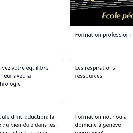
Formation professionn
.01.2025
11.01.2025
tivez votre équilibre
Les respirations
rieur avec la
ressources
hrologie
.11.2024 - 25.11.2024
19.10.2024
ule d'introduction: la
Formation nounou à
e du bien-être dans les
domicile à genève
sées et arts chinois
(hermance)