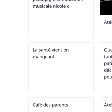
musicale nicole c
Ate
31.01.2026
11
La santé vient en
Que
mangeant
tan
pat
déc
pou
05.05.2025 - 12.05.2025
01
Café des parents
Ate