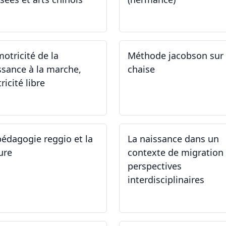
.09.2024 - 30.09.2024
21.09.2024 - 15.02.2024
motricité de la
Méthode jacobson sur
ssance à la marche,
chaise
ricité libre
.09.2024
14.09.2024
pédagogie reggio et la
La naissance dans un
ure
contexte de migration 
perspectives
interdisciplinaires
.06.2024
12.06.2024