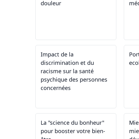
douleur
méd
15.04.2024 - 06.05.2024
27
Impact de la
Por
discrimination et du
eco
racisme sur la santé
psychique des personnes
concernées
21.03.2024
09
La "science du bonheur"
Mie
pour booster votre bien-
mieu