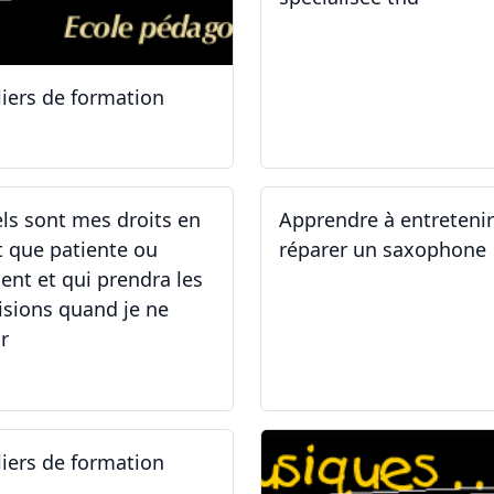
liers de formation
.10.2025
30.08.2025
ls sont mes droits en
Apprendre à entreteni
t que patiente ou
réparer un saxophone
ient et qui prendra les
isions quand je ne
r
.05.2025 - 06.05.2025
14.04.2025 - 17.04.2025
liers de formation