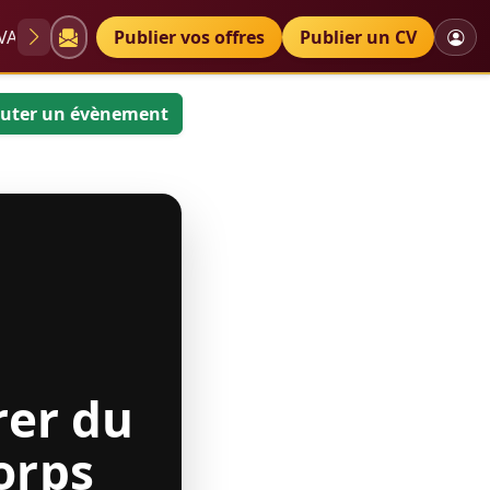
VAE
Diplômes
Publier vos offres
Petites annonces
Publier un CV
uter un évènement
rer du
orps