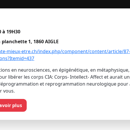
 à 19H30
a planchette 1, 1860 AIGLE
nte-mieux-etre.ch/index.php/component/content/article/87
ions?Itemid=437
tions en neurosciences, en épigénétique, en métaphysique, v
ur libérer les corps CIA: Corps- Intellect- Affect et aurait un
déprogrammation et reprogrammation neurologique pour a
r vous.
savoir plus