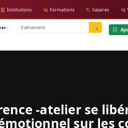
Institutions
Formations
Salaires
🔍
érer du poids émotionnel sur les corps
Ajo
ence -atelier se libé
émotionnel sur les c