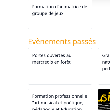
Formation d'animatrice de
groupe de jeux
26.09.2026 - 11.12.2027
Evènements passés
Portes ouvertes au
Gra
mercredis en forêt
nat
péd
17.06.2026
29
Formation professionnelle
"art musical et poétique,
pédagogie et Éducation