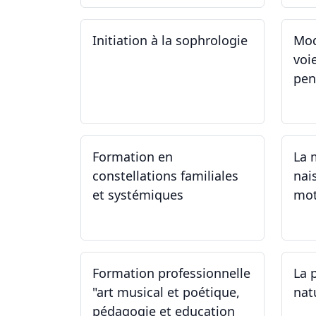
Initiation à la sophrologie
Mod
voi
pen
24.09.2024
23
Formation en
La 
constellations familiales
nai
et systémiques
mot
14.09.2024 - 28.06.2025
14
Formation professionnelle
La 
"art musical et poétique,
nat
pédagogie et education