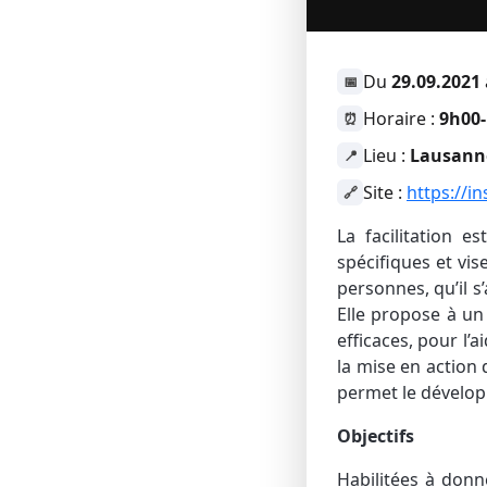
Du
29.09.2021
📅
Horaire :
9h00
⏰
Lieu :
Lausann
📍
Site :
https://i
🔗
La facilitation 
spécifiques et vi
personnes, qu’il s’
Elle propose à un
efficaces, pour l’a
la mise en action d
permet le dévelop
Objectifs
Habilitées à don