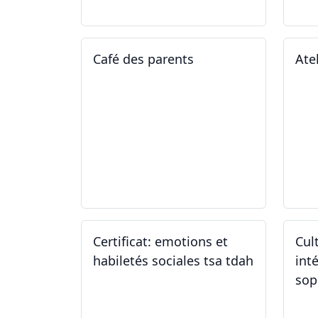
Café des parents
Ate
04.02.2025
11
Certificat: emotions et
Cul
habiletés sociales tsa tdah
inté
sop
01.01.2025 - 31.12.2034
04