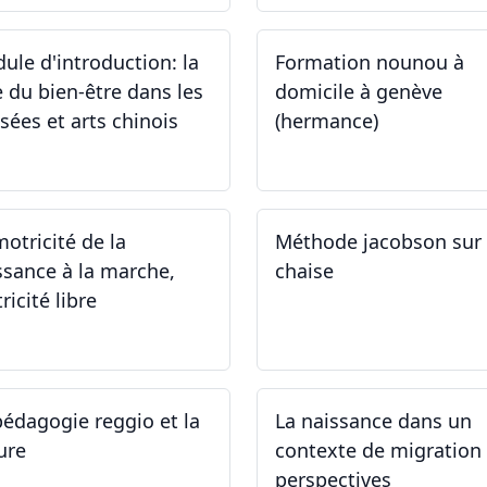
ule d'introduction: la
Formation nounou à
e du bien-être dans les
domicile à genève
sées et arts chinois
(hermance)
.09.2024 - 30.09.2024
21.09.2024 - 15.02.2024
motricité de la
Méthode jacobson sur
ssance à la marche,
chaise
ricité libre
.09.2024
14.09.2024
pédagogie reggio et la
La naissance dans un
ure
contexte de migration 
perspectives