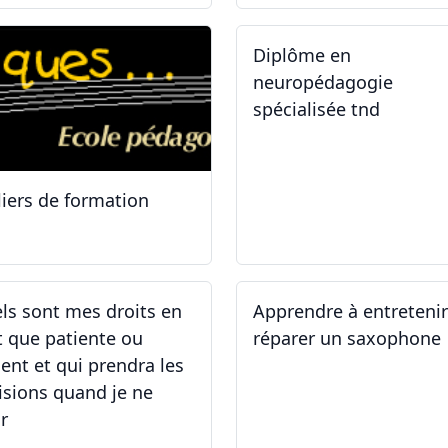
Diplôme en
neuropédagogie
spécialisée tnd
liers de formation
.10.2025
30.08.2025
ls sont mes droits en
Apprendre à entreteni
t que patiente ou
réparer un saxophone
ient et qui prendra les
isions quand je ne
r
.05.2025 - 06.05.2025
14.04.2025 - 17.04.2025