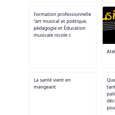
Formation professionnelle
"art musical et poétique,
pédagogie et Éducation
musicale nicole c
Ate
31.01.2026
11
La santé vient en
Que
mangeant
tan
pat
déc
pou
05.05.2025 - 12.05.2025
01