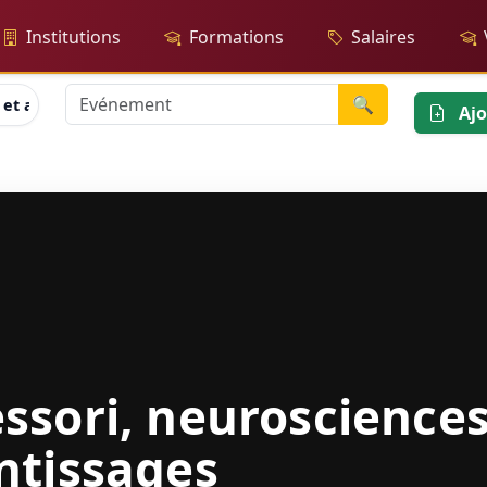
Institutions
Formations
Salaires
🔍
 et apprentissages
Ajo
ssori, neurosciences
ntissages