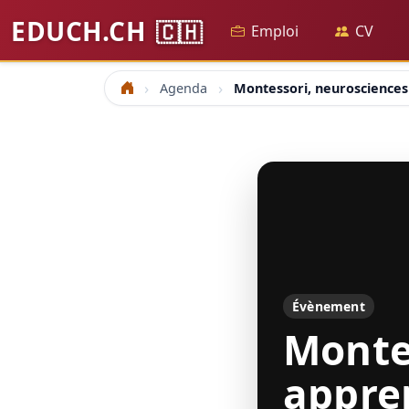
EDUCH.CH
🇨🇭
Emploi
CV
Agenda
Montessori, neurosciences
Accueil
Évènement
Monte
appre