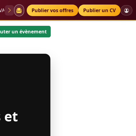
VAE
Diplômes
Publier vos offres
Petites annonces
Publier un CV
uter un évènement
 et