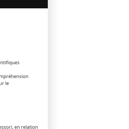
ntifiques
compréhension
ur le
sori, en relation