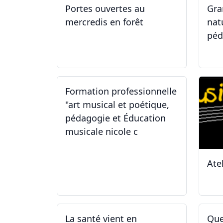
Portes ouvertes au
Gra
mercredis en forêt
nat
péd
17.06.2026
29
Formation professionnelle
"art musical et poétique,
pédagogie et Éducation
musicale nicole c
Ate
31.01.2026
11
La santé vient en
Que