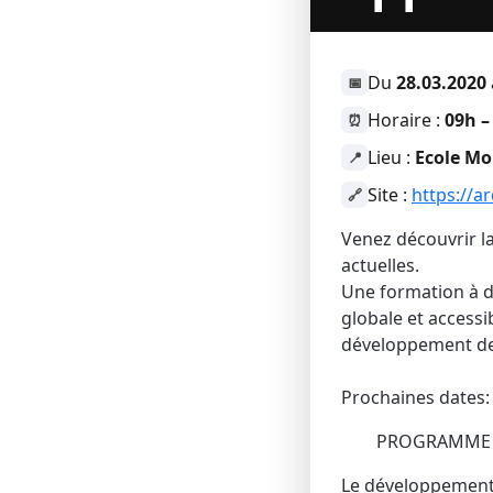
Du
28.03.2020
📅
Horaire :
09h –
⏰
Lieu :
Ecole Mo
📍
Site :
https://a
🔗
Venez découvrir l
actuelles.
Une formation à d
globale et accessi
développement de 
Prochaines dates:
PROGRAMME
Le développement 