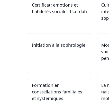
Certificat: emotions et
Cul
habiletés sociales tsa tdah
inté
sop
01.01.2025 - 31.12.2034
04
Initiation à la sophrologie
Mod
voi
pen
24.09.2024
23
Formation en
La 
constellations familiales
nai
et systémiques
mot
14.09.2024 - 28.06.2025
14