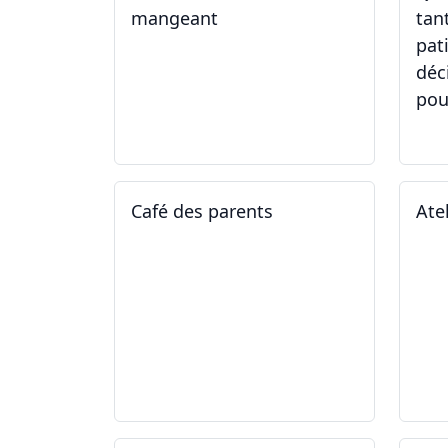
mangeant
tan
pat
déc
pou
05.05.2025 - 12.05.2025
01
Café des parents
Ate
04.02.2025
11