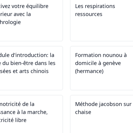
tivez votre équilibre
Les respirations
rieur avec la
ressources
hrologie
.11.2024 - 25.11.2024
19.10.2024
ule d'introduction: la
Formation nounou à
e du bien-être dans les
domicile à genève
sées et arts chinois
(hermance)
.09.2024 - 30.09.2024
21.09.2024 - 15.02.2024
motricité de la
Méthode jacobson sur
ssance à la marche,
chaise
ricité libre
.09.2024
14.09.2024