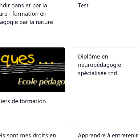
ndir dans et par la
Test
ure - formation en
agogie par la nature
.05.2026 - 31.05.2026
02.02.2026
Diplôme en
neuropédagogie
spécialisée tnd
liers de formation
.10.2025
30.08.2025
ls sont mes droits en
Apprendre à entreteni