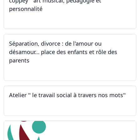
coppey " art musical, pédagogie et
personnalité
01.10.2022
Séparation, divorce : de l'amour ou
désamour… place des enfants et rôle des
parents
30.09.2022
Atelier '' le travail social à travers nos mots''
26.09.2022 - 05.12.2022