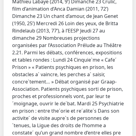
Mathieu Labaye (2014, 9’) Dimanche 23 Crulic,
film d’animation d’Anca Damian (2011, 72’)
Dimanche 23 Un chant d’amour, de Jean Genet
(1950, 25’) Mercredi 26 Loin des yeux, de Britta
Rindelaub (2013, 77’), à l’EESP Jeudi 27 au
dimanche 29 Nombreuses projections
organisées par l’Association Prélude au Théâtre
2.21. Parmi les débats, conférences, expositions
et tables rondes : Lundi 24 Cinquie`me « Cafe´
Prison » « Patients psychiques en prison, les
obstacles a` vaincre, les perches a` saisir,
concre`tement… » Débat organisé par Graap-
Association. Patients psychiques sorti de prison,
proches et professionnels vont, par leur te
´moignage, ouvrir le de´bat. Mardi 25 Psychiatrie
en prison : entre the´orie et re´alite´s Dans son
activite´ de visite aupre`s de personnes de
´tenues, la Ligue des droits de l’homme a
constate´ qu’un grand nombre d’entre elles pre