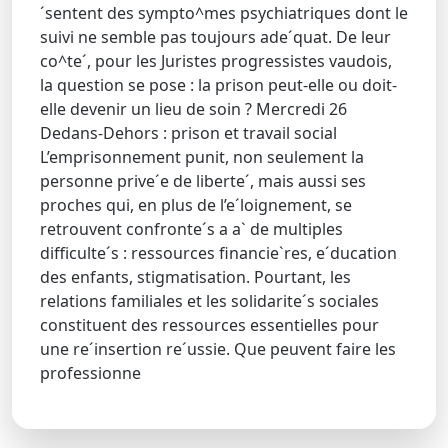
´sentent des sympto^mes psychiatriques dont le
suivi ne semble pas toujours ade´quat. De leur
co^te´, pour les Juristes progressistes vaudois,
la question se pose : la prison peut-elle ou doit-
elle devenir un lieu de soin ? Mercredi 26
Dedans-Dehors : prison et travail social
L’emprisonnement punit, non seulement la
personne prive´e de liberte´, mais aussi ses
proches qui, en plus de l’e´loignement, se
retrouvent confronte´s a a` de multiples
difficulte´s : ressources financie`res, e´ducation
des enfants, stigmatisation. Pourtant, les
relations familiales et les solidarite´s sociales
constituent des ressources essentielles pour
une re´insertion re´ussie. Que peuvent faire les
professionne