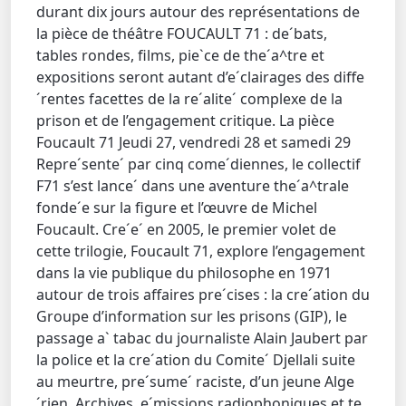
durant dix jours autour des représentations de
la pièce de théâtre FOUCAULT 71 : de´bats,
tables rondes, films, pie`ce de the´a^tre et
expositions seront autant d’e´clairages des diffe
´rentes facettes de la re´alite´ complexe de la
prison et de l’engagement critique. La pièce
Foucault 71 Jeudi 27, vendredi 28 et samedi 29
Repre´sente´ par cinq come´diennes, le collectif
F71 s’est lance´ dans une aventure the´a^trale
fonde´e sur la figure et l’œuvre de Michel
Foucault. Cre´e´ en 2005, le premier volet de
cette trilogie, Foucault 71, explore l’engagement
dans la vie publique du philosophe en 1971
autour de trois affaires pre´cises : la cre´ation du
Groupe d’information sur les prisons (GIP), le
passage a` tabac du journaliste Alain Jaubert par
la police et la cre´ation du Comite´ Djellali suite
au meurtre, pre´sume´ raciste, d’un jeune Alge
´rien. Archives, e´missions radiophoniques et te