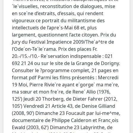
´le´visuelles, reconstitution de dialogues, mise
en sce`ne d’extraits, d’essais, qui rendent
vigoureux ce portrait du militantisme des
intellectuels de l’apre`s-Mai 68 et, plus
largement, questionnent l’acte citoyen. Prix du
Jury du Festival Impatience 2009/The´a^tre de
l’Ode´on-Te´le´rama. Prix des places Fr.
20.-/15.-/10.- Re´servation indispensable : 021
692 21 24 ou sur le site de la Grange de Dorigny.
Consulter le ?programme complet, 21 pages en
format pdf Parmi les films présentés : Mercredi
19 Moi, Pierre Rivie`re ayant e´gorge´ ma me`re,
ma sœur et mon fre`re, de Rene´ Allio (1976,
125‘) Jeudi 20 Thorberg, de Dieter Fahrer (2012,
105’) Vendredi 21 Article 43, de Denise Gilliand
(2008, 90’) Dimanche 23 Foucault par lui-me^me,
documentaire de Philippe Calderon et Franc¸ois
Ewald (2003, 62’) Dimanche 23 Labyrinthe, de