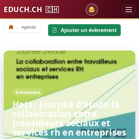
EDUCH.CH
🇨🇭
Agenda
Accueil
Ajouter un évènement
Évènement
Hets : journée d'étude la
collaboration entre
travailleurs sociaux et
services rh en entreprises