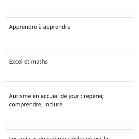
16.09.2023 - 17.06.2023
Apprendre à apprendre
07.08.2023 - 09.08.2023
Excel et maths
14.06.2023 - 13.07.2023
Autisme en accueil de jour : repérer,
comprendre, inclure.
05.06.2023 - 12.06.2023
Les enjeux du xxième siècle: où est la