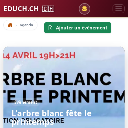
EDUCH.CH
🇨🇭
Agenda
Accueil
Ajouter un évènement
Évènement
L'arbre blanc fête le
printemps