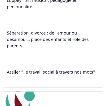
coppey " art musical, pédagogie et
personnalité
01.10.2022
Séparation, divorce : de l'amour ou
désamour… place des enfants et rôle des
parents
30.09.2022
Atelier '' le travail social à travers nos mots''
26.09.2022 - 05.12.2022