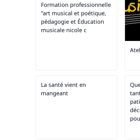
Formation professionnelle
"art musical et poétique,
pédagogie et Éducation
musicale nicole c
Ate
31.01.2026
11
La santé vient en
Que
mangeant
tan
pat
déc
pou
05.05.2025 - 12.05.2025
01