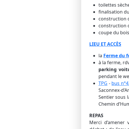
toilettes sèch
finalisation 
construction d
construction d
coupe du bois
LIEU ET ACCÈS
la
Ferme du f
à la ferme, r
parking voit
pendant le we
TPG
-
bus n°4
Saconnex-d’Ar
Sentier sous l
Chemin d’Hum
REPAS
Merci d’amener v