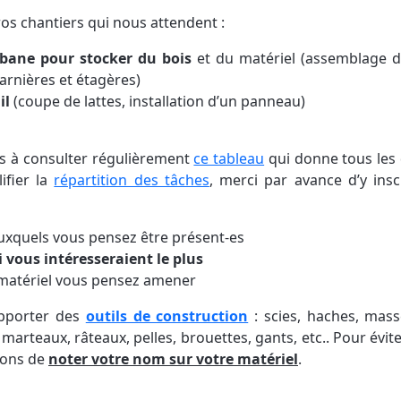
gros chantiers qui nous attendent :
abane pour stocker du bois
et du matériel (assemblage d
arnières et étagères)
il
(coupe de lattes, installation d’un panneau)
s à consulter régulièrement
ce tableau
qui donne tous les 
ifier la
répartition des tâches
, merci par avance d’y ins
auxquels vous pensez être présent-es
i vous intéresseraient le plus
/ matériel vous pensez amener
apporter des
outils de construction
: scies, haches, mass
marteaux, râteaux, pelles, brouettes, gants, etc.. Pour évit
sons de
noter votre nom sur votre matériel
.