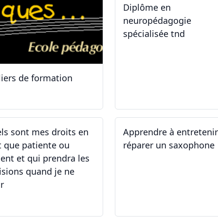
Diplôme en
neuropédagogie
spécialisée tnd
liers de formation
.10.2025
30.08.2025
ls sont mes droits en
Apprendre à entreteni
t que patiente ou
réparer un saxophone
ient et qui prendra les
isions quand je ne
r
.05.2025 - 06.05.2025
14.04.2025 - 17.04.2025