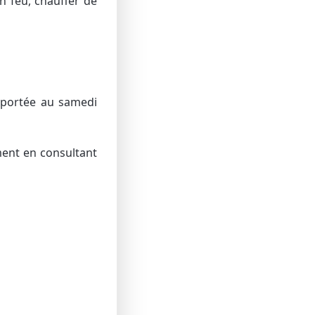
n feu, chauffer de
eportée au samedi
ment en consultant