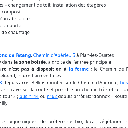
es – changement de toit, installation des étagères
du compost
’un abri à bois
'un portail
 de chauffage
ond de l’étang
,
Chemin d'Abérieu 5
à Plan-les-Ouates
dv dans
la zone boisée
, à droite de l’entrée principale
ure n’est pas à disposition à
la ferme
; le Chemin de l
ek-end, interdit aux voitures
3
depuis arrêt Bellins monter sur le Chemin d’Abérieu ;
bus
ve - traverser la route et prendre un chemin très étroit da
a tour » ;
bus n°44
ou
n°62
depuis arrêt Bardonnex – Route
illy
os pique-niques, de préférence bio, local, végétarien, 