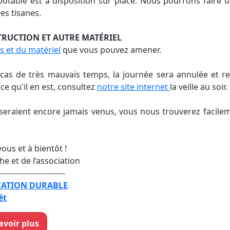
 potable est à disposition sur place. Nous pourrons faire u
des tisanes.
TRUCTION ET AUTRE MATÉRIEL
ils et du matériel
que vous pouvez amener.
cas de très mauvais temps, la journée sera annulée et r
 ce qu'il en est, consultez
notre site internet
la veille au soir.
seraient encore jamais venus, vous nous trouverez facile
ous et à bientôt !
he et de l’association
--------------------------
UCATION DURABLE
êt
savoir plus