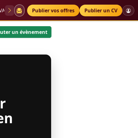
VAE
Diplômes
Publier vos offres
Petites annonces
Publier un CV
uter un évènement
r
 en