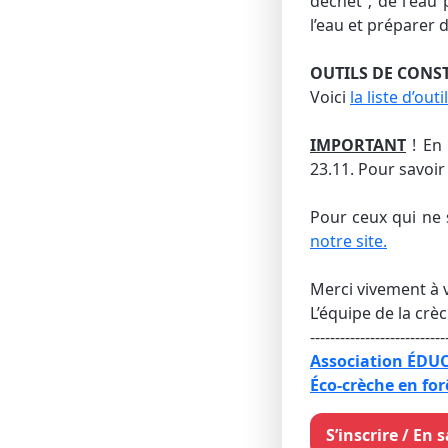
déchet ; de l'eau
l’eau et préparer 
OUTILS DE CONS
Voici
la liste d’out
IMPORTANT
! En 
23.11. Pour savoir
Pour ceux qui ne 
notre site.
Merci vivement à v
L’équipe de la crèc
---------------------------
​Association ÉD
​Éco-crèche en for
S’inscrire / En 