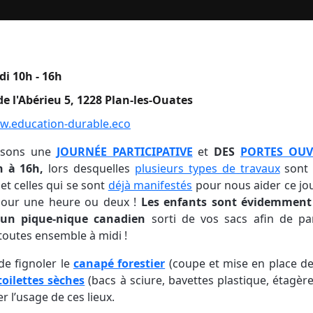
i 10h - 16h
e l'Abérieu 5, 1228 Plan-les-Ouates
w.education-durable.eco
osons une
JOURNÉE PARTICIPATIVE
et
DES
PORTES OUV
h à 16h,
lors desquelles
plusieurs types de travaux
sont 
et celles qui se sont
déjà manifestés
pour nous aider ce jou
pour une heure ou deux !
Les enfants sont évidemment
un pique-nique canadien
sorti de vos sacs afin de p
 toutes ensemble à midi !
de fignoler le
canapé forestier
(coupe et mise en place de 
toilettes sèches
(bacs à sciure, bavettes plastique, étagè
r l’usage de ces lieux.