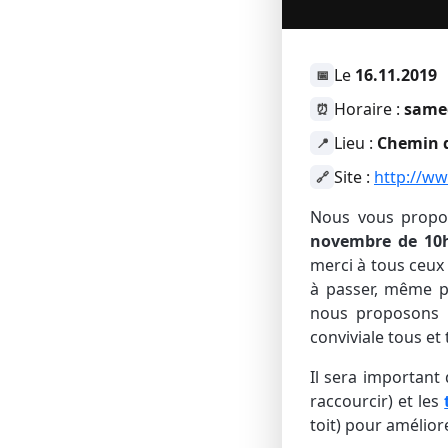
Le
16.11.2019
📅
Horaire :
samed
⏰
Lieu :
Chemin d
📍
Site :
http://ww
🔗
Nous vous prop
novembre de 10
merci à tous ceux 
à passer, même 
nous proposons
conviviale tous et
Il sera important 
raccourcir) et les
toit) pour améliore