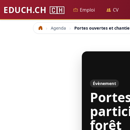
EDUCH.CH
🇨🇭
Emploi
CV
Agenda
Portes ouvertes et chantier
Accueil
Évènement
Portes
partic
forêt