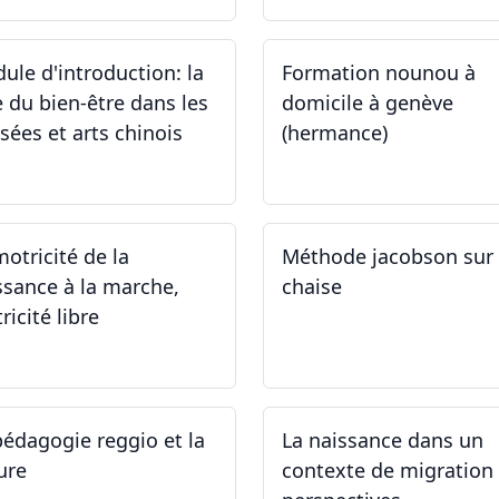
ule d'introduction: la
Formation nounou à
e du bien-être dans les
domicile à genève
sées et arts chinois
(hermance)
.09.2024 - 30.09.2024
21.09.2024 - 15.02.2024
motricité de la
Méthode jacobson sur
ssance à la marche,
chaise
ricité libre
.09.2024
14.09.2024
pédagogie reggio et la
La naissance dans un
ure
contexte de migration 