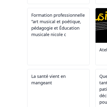
Formation professionnelle
"art musical et poétique,
pédagogie et Éducation
musicale nicole c
Ate
31.01.2026
11
La santé vient en
Que
mangeant
tan
pat
déc
pou