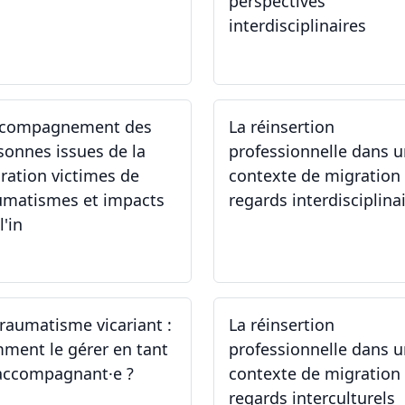
perspectives
interdisciplinaires
.06.2024
12.06.2024
ccompagnement des
La réinsertion
sonnes issues de la
professionnelle dans 
ration victimes de
contexte de migration 
umatismes et impacts
regards interdisciplina
l'in
.05.2024
22.05.2024
traumatisme vicariant :
La réinsertion
ment le gérer en tant
professionnelle dans 
accompagnant·e ?
contexte de migration 
regards interculturels