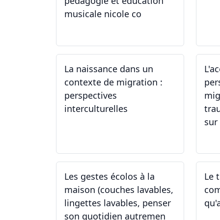
pédagogie et education
musicale nicole co
12.07.2024 - 12.08.2024
22
La naissance dans un
L'a
contexte de migration :
per
perspectives
mig
interculturelles
tra
sur 
29.05.2024
24
Les gestes écolos à la
Le 
maison (couches lavables,
com
lingettes lavables, penser
qu'
son quotidien autremen