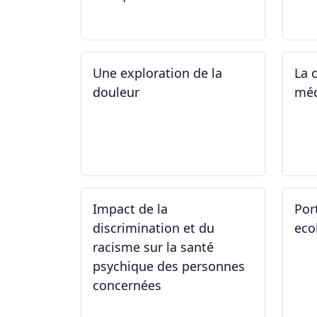
04.05.2024
26
Une exploration de la
La 
douleur
méd
15.04.2024 - 06.05.2024
27
Impact de la
Por
discrimination et du
eco
racisme sur la santé
psychique des personnes
concernées
21.03.2024
09