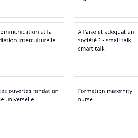
.04.2024
24.04.2024
communication et la
A l'aise et adéquat en
iation interculturelle
société ? - small talk,
smart talk
.03.2024
25.03.2024 - 15.04.2024
tes ouvertes fondation
Formation maternity
le universelle
nurse
.03.2024
02.03.2024 - 02.06.2024