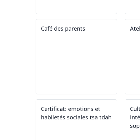
05.05.2025 - 12.05.2025
01
Café des parents
Ate
04.02.2025
11
Certificat: emotions et
Cul
habiletés sociales tsa tdah
inté
sop
01.01.2025 - 31.12.2034
04