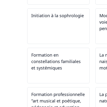
Initiation à la sophrologie
Mod
voi
pen
24.09.2024
23
Formation en
La 
constellations familiales
nai
et systémiques
mot
14.09.2024 - 28.06.2025
14
Formation professionnelle
La 
"art musical et poétique,
nat