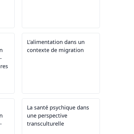
07.06.2024
L'alimentation dans un
un
contexte de migration
-
ires
15.05.2024
La santé psychique dans
un
une perspective
-
transculturelle