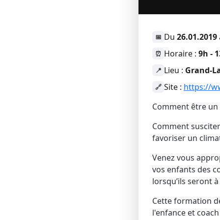
Du
26.01.2019
📅
Horaire :
9h - 
⏰
Lieu :
Grand-La
📍
Site :
https://w
🔗
Comment être un pa
Comment susciter
favoriser un clima
Venez vous appropr
vos enfants des c
lorsqu’ils seront à
Cette formation d
l'enfance et coach 