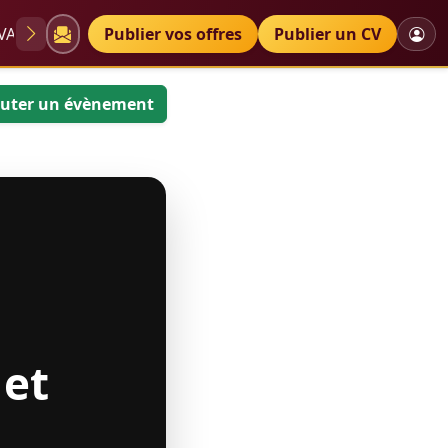
VAE
Diplômes
Publier vos offres
Petites annonces
Publier un CV
uter un évènement
 et