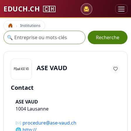
EDUCH.CH
🇨🇭
Institutions
Accueil
Recherche
🔍
Recherche
ASE VAUD
Contact
ASE VAUD
1004
Lausanne
✉️
procedure@ase-vaud.ch
🌐
http://