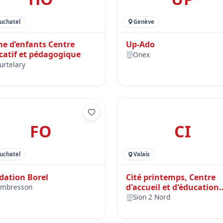
uchatel
Genève
e d’enfants Centre
Up-Ado
catif et pédagogique
Onex
urtelary
FO
CI
uchatel
Valais
dation Borel
Cité printemps, Centre
d'accueil et d'éducation
mbresson
spécialisée
Sion 2 Nord