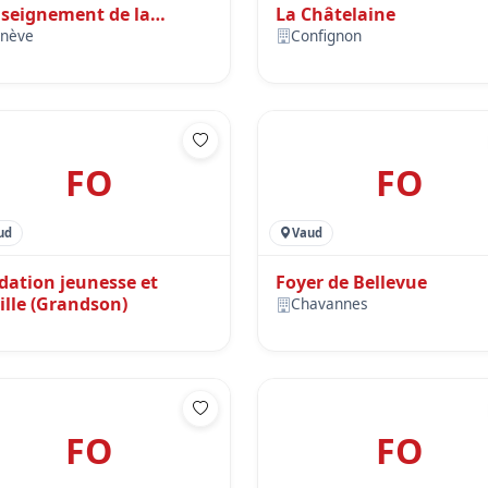
nseignement de la
La Châtelaine
eraie (CRER)
nève
Confignon
FO
FO
ud
Vaud
dation jeunesse et
Foyer de Bellevue
ille (Grandson)
Chavannes
FO
FO