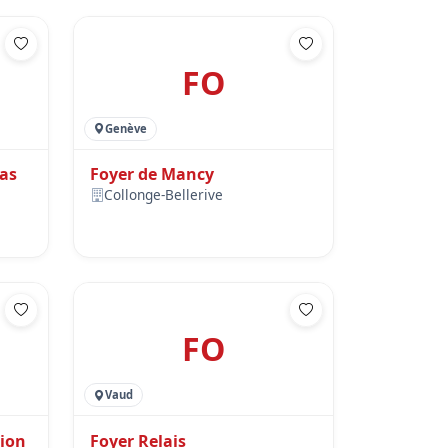
FO
Genève
ias
Foyer de Mancy
Collonge-Bellerive
FO
Vaud
sion
Foyer Relais