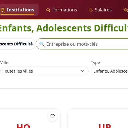
Institutions
Formations
Salaires
Enfants, Adolescents Difficul
Recherche
🔍
scents Difficultés sociales
Ville
Type
HO
UP