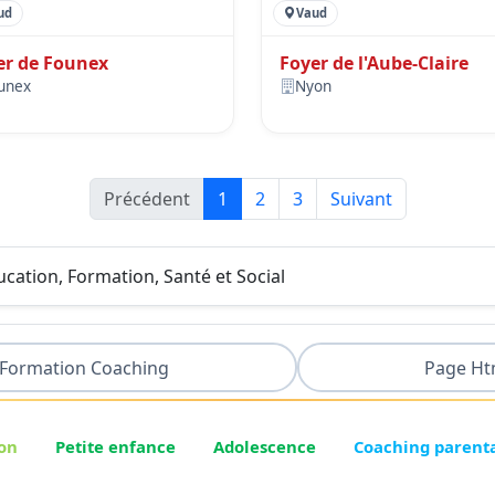
ud
Vaud
er de Founex
Foyer de l'Aube-Claire
unex
Nyon
Précédent
1
2
3
Suivant
ducation, Formation, Santé et Social
Formation Coaching
Page Ht
on
Petite enfance
Adolescence
Coaching parent