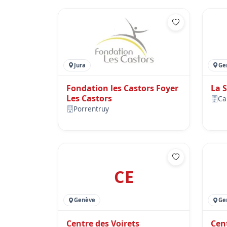
Jura
Ge
Fondation les Castors Foyer
La 
Les Castors
Ca
Porrentruy
CE
Genève
Ge
Centre des Voirets
Cen