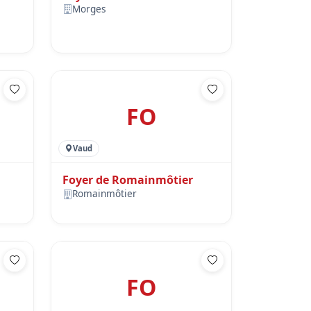
Morges
FO
Vaud
Foyer de Romainmôtier
Romainmôtier
FO