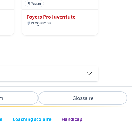
Tessin
Foyers Pro Juventute
Pregasona
ml
Glossaire
al
Coaching scolaire
Handicap