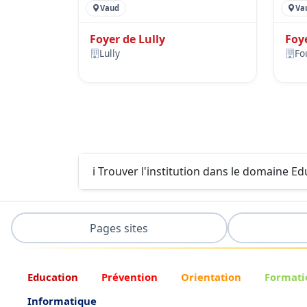
Vaud
Va
Foyer de Lully
Foy
Lully
Fo
ℹ️ Trouver l'institution dans le domaine E
Pages sites
Education
Prévention
Orientation
Formati
Informatique