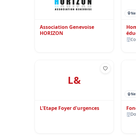
Ne
Association Genevoise
Hom
HORIZON
édu
Co
L&
Ne
L'Etape Foyer d'urgences
Fon
Do