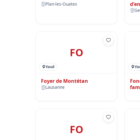
d'e
Plan-les-Ouates
Ros
Ge
FO
Vaud
Va
Foyer de Montétan
Fon
fam
Lausanne
FO