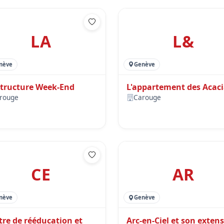
LA
L&
nève
Genève
Structure Week-End
L'appartement des Acac
rouge
Carouge
CE
AR
nève
Genève
tre de rééducation et
Arc-en-Ciel et son exten