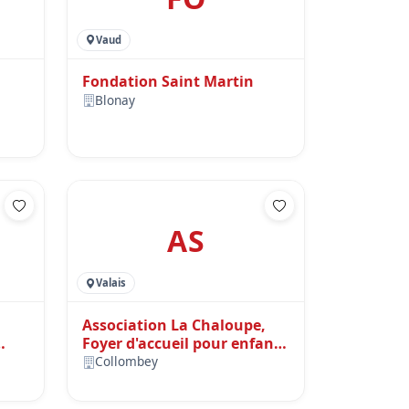
Vaud
Fondation Saint Martin
Blonay
AS
Valais
Association La Chaloupe,
Foyer d'accueil pour enfants
et adolescents en âge de
Collombey
scolarité