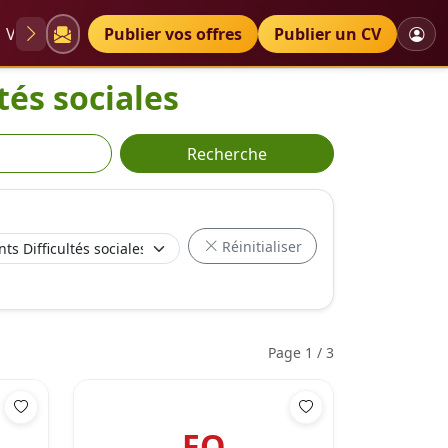
VAE
Diplômes
Publier vos offres
Petites annonces
Publier un CV
tés sociales
Recherche
Réinitialiser
Page 1 / 3
FO