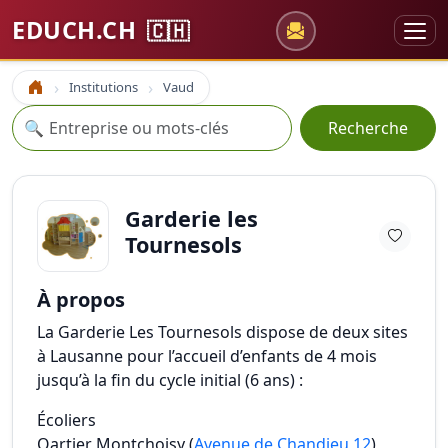
EDUCH.CH
🇨🇭
Institutions
Vaud
Accueil
Recherche
🔍
Recherche
Garderie les
Tournesols
À propos
La Garderie Les Tournesols dispose de deux sites
à Lausanne pour l’accueil d’enfants de 4 mois
jusqu’à la fin du cycle initial (6 ans) :
Écoliers
Qartier Montchoisy (
Avenue de Chandieu 12
)