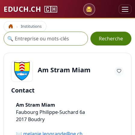
EDUCH.CH
🇨🇭
Institutions
Accueil
Recherche
🔍
Recherche
Am Stram Miam
Contact
Am Stram Miam
Faubourg Philippe-Suchard 6a
2017
Boudry
✉️
melanie.leogrande@ne.ch