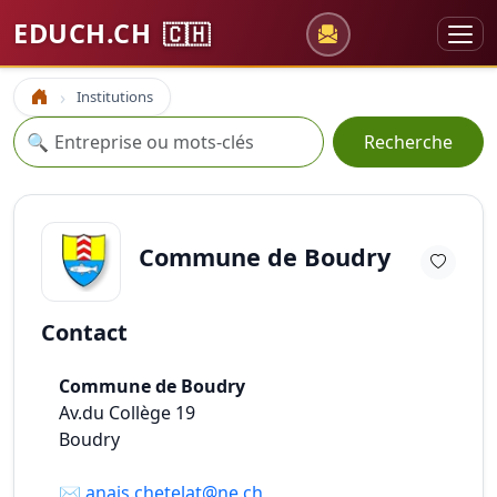
EDUCH.CH
🇨🇭
Institutions
Accueil
Recherche
🔍
Recherche
Commune de Boudry
Contact
Commune de Boudry
Av.du Collège 19
Boudry
✉️
anais.chetelat@ne.ch