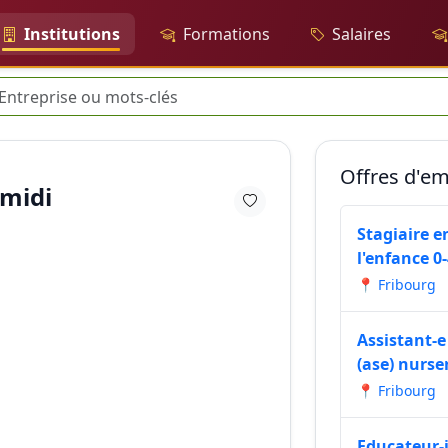
Institutions
Formations
Salaires
erche
Offres d'em
 midi
Stagiaire e
l'enfance 0
📍 Fribourg
Assistant-e
(ase) nurser
📍 Fribourg
Educateur-