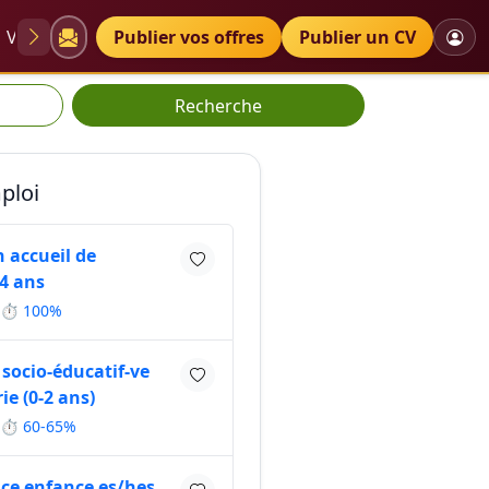
VAE
Diplômes
Publier vos offres
Petites annonces
Publier un CV
Recherche
ploi
n accueil de
-4 ans
⏱ 100%
 socio-éducatif-ve
ie (0-2 ans)
⏱ 60-65%
ice enfance es/hes