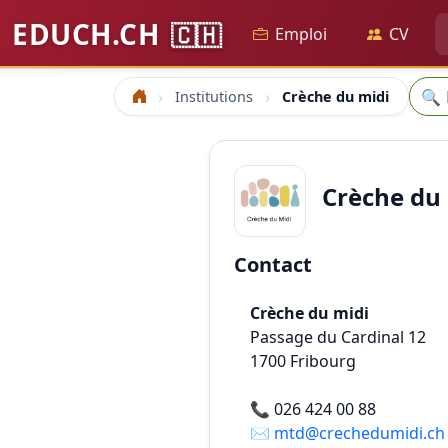
EDUCH.CH
🇨🇭
Emploi
CV
Rech
🔍
Institutions
Crèche du midi
Accueil
Crèche du
Contact
Crèche du midi
Passage du Cardinal 12
1700
Fribourg
📞
026 424 00 88
✉️
mtd@crechedumidi.ch