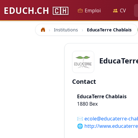
EDUCH.CH
🇨🇭
Emploi
CV
Institutions
EducaTerre Chablais
Accueil
EducaTerr
Contact
EducaTerre Chablais
1880
Bex
✉️
ecole@educaterre-chab
🌐
http://www.educaterre