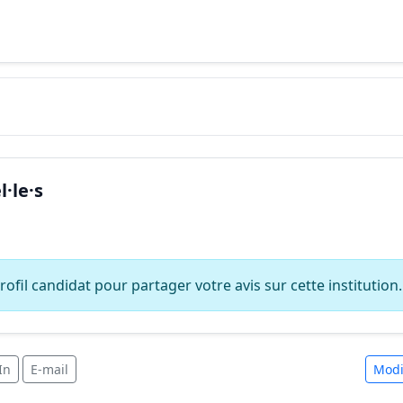
·le·s
ofil candidat pour partager votre avis sur cette institution.
In
E-mail
Modi