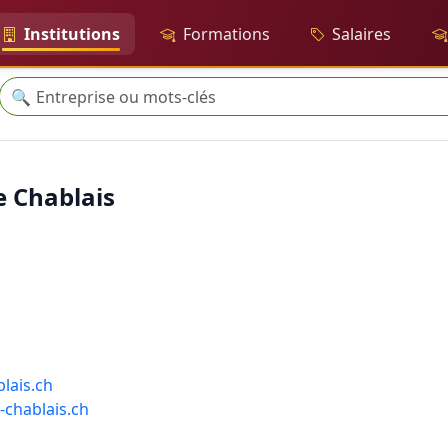
Institutions
Formations
Salaires
Recherche
🔍
e Chablais
lais.ch
-chablais.ch