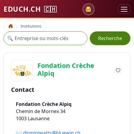
EDUCH.CH
🇨🇭
Institutions
Accueil
Recherche
🔍
Recherche
Fondation Crèche
Alpiq
Contact
Fondation Crèche Alpiq
Chemin de Mornex 34
1003
Lausanne
✉️
dirminiwatts@bluewin.ch