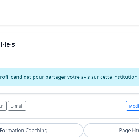
·le·s
ofil candidat pour partager votre avis sur cette institution.
In
E-mail
Modi
Formation Coaching
Page Ht