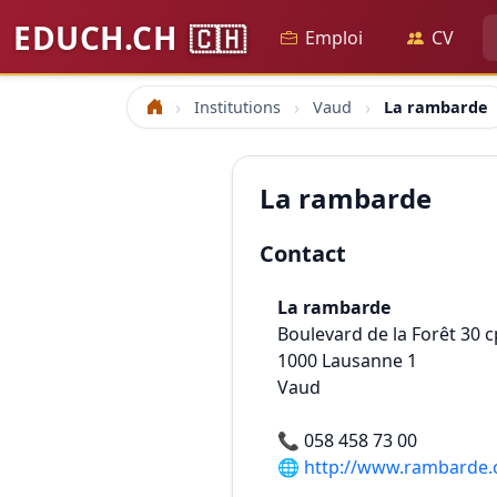
EDUCH.CH
🇨🇭
Emploi
CV
Institutions
Vaud
La rambarde
Accueil
La rambarde
Contact
La rambarde
Boulevard de la Forêt 30 c
1000
Lausanne 1
Vaud
📞
058 458 73 00
🌐
http://www.rambarde.