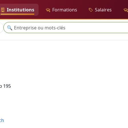
Institutions
Formations
Salaires
Recherche
🔍
p 195
ch