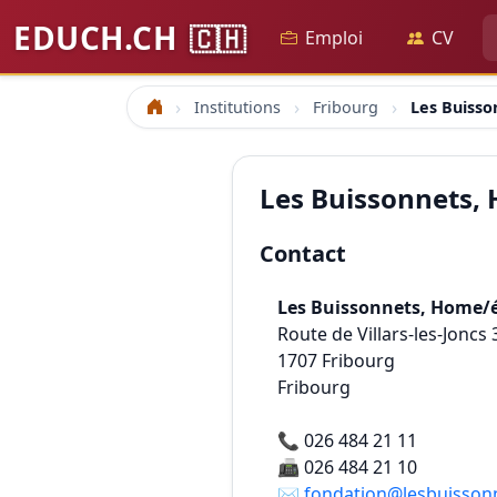
EDUCH.CH
🇨🇭
Emploi
CV
Institutions
Fribourg
Les Buiss
Accueil
Les Buissonnets,
Contact
Les Buissonnets, Home/
Route de Villars-les-Joncs 
1707
Fribourg
Fribourg
📞
026 484 21 11
📠
026 484 21 10
✉️
fondation@lesbuisson