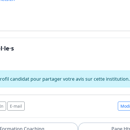
·le·s
ofil candidat pour partager votre avis sur cette institution.
In
E-mail
Modi
Formation Coaching
Page Ht