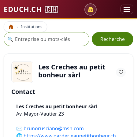
EDUCH.CH
🇨🇭
Institutions
Accueil
Recherche
🔍
Recherche
Les Creches au petit
bonheur sàrl
Contact
Les Creches au petit bonheur sàrl
Av. Mayor-Vautier 23
✉️
brunorusciano@msn.com
🌐
https://www.garderieaupetitbonheur.ch