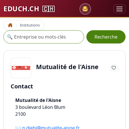
EDUCH.CH
🇨🇭
Institutions
Accueil
Recherche
🔍
Recherche
Mutualité de l'Aisne
Contact
Mutualité de l'Aisne
3 boulevard Léon Blum
2100
✉️
n.djebi@mutualite-aisne.fr