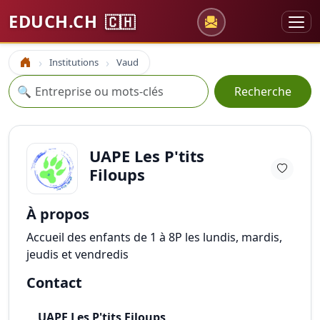
EDUCH.CH
🇨🇭
Institutions
Vaud
Accueil
Recherche
🔍
Recherche
UAPE Les P'tits
Filoups
À propos
Accueil des enfants de 1 à 8P les lundis, mardis,
jeudis et vendredis
Contact
UAPE Les P'tits Filoups