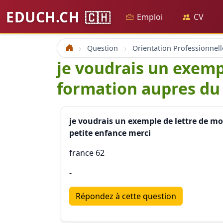
EDUCH.CH
🇨🇭
Emploi
CV
Question
Orientation Professionnell
Accueil
je voudrais un exemp
formation aupres du 
je voudrais un exemple de lettre de m
petite enfance merci
france 62
-
Répondez à cette question