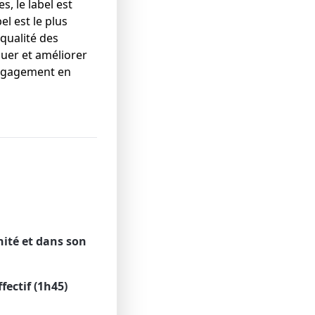
s, le label est
l est le plus
qualité des
luer et améliorer
engagement en
nité et dans son
ectif (1h45)