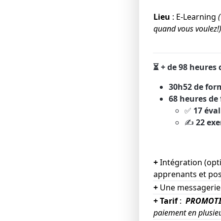
Lieu
: E-Learning
quand vous voulez!
⏳ + de 98 heures
30h52 de for
68 heures de
✅
17 éva
✍️
22 exe
+
Intégration (opt
apprenants et pos
+
Une messagerie 
+ Tarif
:
PROMOTI
paiement en plusieu