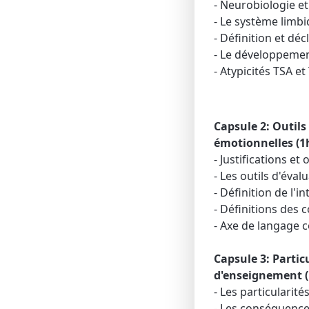
- Neurobiologie e
- Le système limb
- Définition et d
- Le développement
- Atypicités TSA e
Capsule 2: Outils
émotionnelles (1
- Justifications et
- Les outils d'éval
- Définition de l'i
- Définitions des
- Axe de langage
Capsule 3: Partic
d'enseignement (
- Les particularit
- Les conséquenc