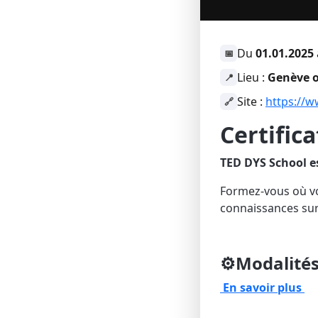
Du
01.01.2025
📅
Lieu :
Genève o
📍
Site :
https://w
🔗
Certific
TED DYS School e
Formez-vous où vo
connaissances sur 
⚙️Modalité
En savoir plus