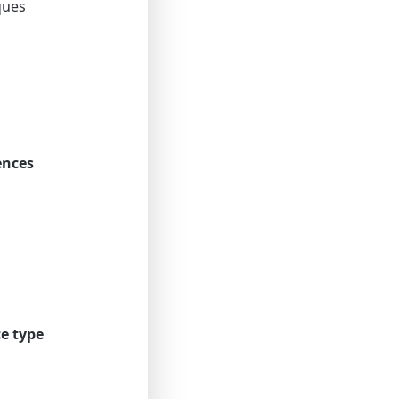
ques
ences
ce type