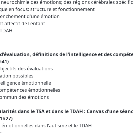
t neurochimie des émotions; des régions cérébrales spécifi
ique en focus: structure et fonctionnement
éclenchement d'une émotion
 affectif de l'enfant
t TDAH
 d'évaluation, définitions de l'intelligence et des compét
h41)
 objectifs des évaluations
uation possibles
ntelligence émotionnelle
 compétences émotionnelles
 commun des émotions
ularités dans le TSA et dans le TDAH : Canvas d'une séan
1h27)
és émotionnelles dans l'autisme et le TDAH
es