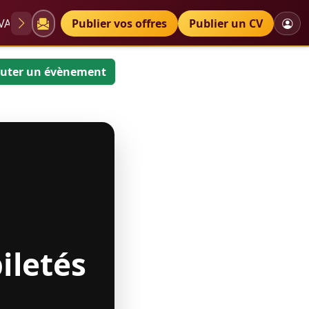
VAE
Diplômes
Publier vos offres
Petites annonces
Publier un CV
uter un évènement
iletés