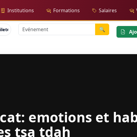
Institutions
Formations
Salaires
🔍
iletés sociales tsa tdah
Ajo
icat: emotions et hab
es tsa tdah