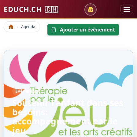
EDUCH.CH
🇨🇭
Agenda
Accueil
Ajouter un évènement
Évènement
Soutenir l'enfant dans ses
besoins:
accompagnement par le
jeu