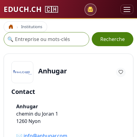
EDUCH.CH
🇨🇭
Institutions
Accueil
Recherche
🔍
Recherche
Anhugar
Contact
Anhugar
chemin du Joran 1
1260
Nyon
✉️
info@anhugar.com