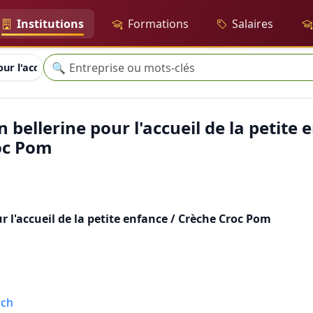
Institutions
Formations
Salaires
Recherche
🔍
our l'accueil de la petite enfance / Crèche Croc Pom
 bellerine pour l'accueil de la petite 
oc Pom
r l'accueil de la petite enfance / Crèche Croc Pom
.ch