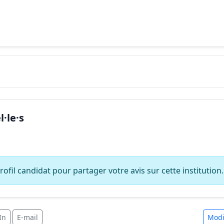
·le·s
ofil candidat pour partager votre avis sur cette institution.
In
E-mail
Modi