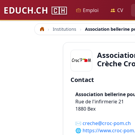
EDUCH.CH
🇨🇭
Emploi
CV
Institutions
Association bellerine p
Accueil
Association
Crèche Cr
Contact
Association bellerine pou
Rue de l'infirmerie 21
1880
Bex
✉️
creche@croc-pom.ch
🌐
https://www.croc-pom