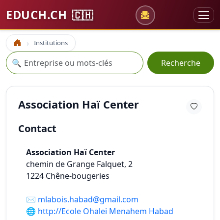
EDUCH.CH
🇨🇭
Institutions
Accueil
Recherche
🔍
Recherche
Association Haï Center
Contact
Association Haï Center
chemin de Grange Falquet, 2
1224
Chêne-bougeries
✉️
mlabois.habad@gmail.com
🌐
http://Ecole Ohalei Menahem Habad