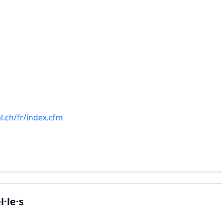
l.ch/fr/index.cfm
·le·s