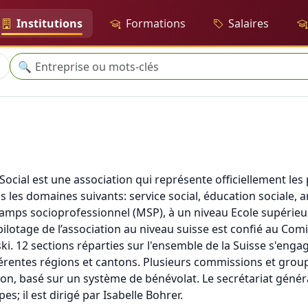
Institutions
Formations
Salaires
Recherche
🔍
Social est une association qui représente officiellement les
les domaines suivants: service social, éducation sociale, a
hamps socioprofessionnel (MSP), à un niveau Ecole supérieur
pilotage de l’association au niveau suisse est confié au Comi
i. 12 sections réparties sur l'ensemble de la Suisse s'enga
érentes régions et cantons. Plusieurs commissions et groupe
tion, basé sur un système de bénévolat. Le secrétariat généra
es; il est dirigé par Isabelle Bohrer.