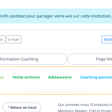
ofil candidat pour partager votre avis sur cette institution.
In
E-mail
Modi
Formation Coaching
Page Ht
on
Petite enfance
Adolescence
Coaching parent
Qui sommes-nous ?
Contactez-
Retour en haut
Mentions légales, CGV et Prote