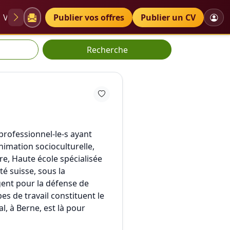
VAE
Diplômes
Publier vos offres
Petites annonces
Publier un CV
Recherche
 professionnel-le-s ayant
nimation socioculturelle,
e, Haute école spécialisée
té suisse, sous la
gent pour la défense de
s de travail constituent le
l, à Berne, est là pour