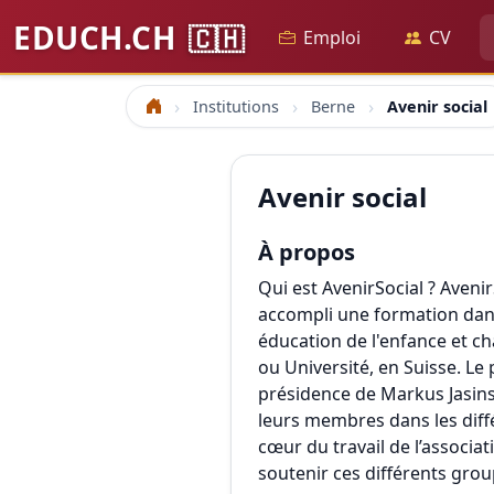
EDUCH.CH
🇨🇭
Emploi
CV
Institutions
Berne
Avenir social
Accueil
Avenir social
À propos
Qui est AvenirSocial ? Avenir
accompli une formation dans 
éducation de l'enfance et c
ou Université, en Suisse. Le 
présidence de Markus Jasinsk
leurs membres dans les diff
cœur du travail de l’associa
soutenir ces différents group