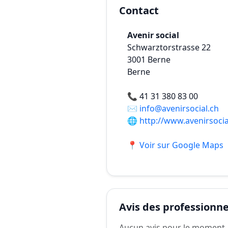
Contact
Avenir social
Schwarztorstrasse 22
3001
Berne
Berne
📞
41 31 380 83 00
✉️
info@avenirsocial.ch
🌐
http://www.avenirsocia
📍 Voir sur Google Maps
Avis des professionnel
Aucun avis pour le moment.