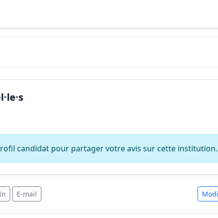
·le·s
ofil candidat pour partager votre avis sur cette institution.
In
E-mail
Modi