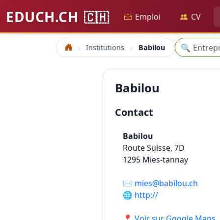
EDUCH.CH
🇨🇭
Emploi
CV
Recherche
🔍
Institutions
Babilou
Accueil
Babilou
Contact
Babilou
Route Suisse, 7D
1295
Mies-tannay
✉️
mies@babilou.ch
🌐
http://
📍 Voir sur Google Maps