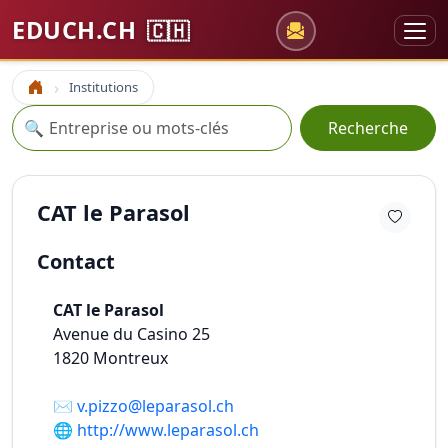
EDUCH.CH
🇨🇭
Institutions
Accueil
Recherche
🔍
Recherche
CAT le Parasol
Contact
CAT le Parasol
Avenue du Casino 25
1820
Montreux
✉️
v.pizzo@leparasol.ch
🌐
http://www.leparasol.ch