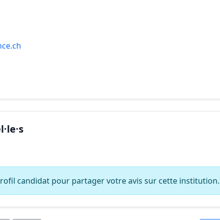
nce.ch
·le·s
ofil candidat pour partager votre avis sur cette institution.