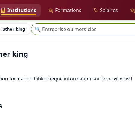
Institutions
Formations
Salaires
Recherche
🔍
 luther king
her king
ion formation bibliothèque information sur le service civil
g