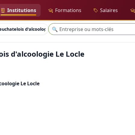
Institutions
Formations
Salaires
Recherche
🔍
uchatelois d'alcoologie Le Locle
is d'alcoologie Le Locle
coologie Le Locle