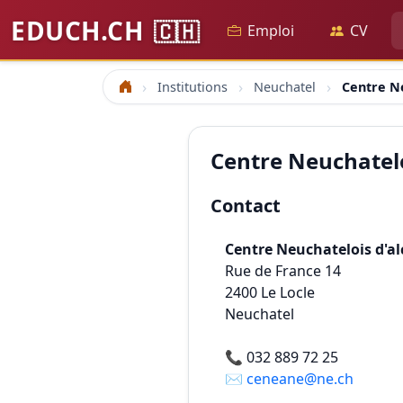
EDUCH.CH
🇨🇭
Emploi
CV
Institutions
Neuchatel
Centre Ne
Accueil
Centre Neuchatelo
Contact
Centre Neuchatelois d'al
Rue de France 14
2400
Le Locle
Neuchatel
📞
032 889 72 25
✉️
ceneane@ne.ch