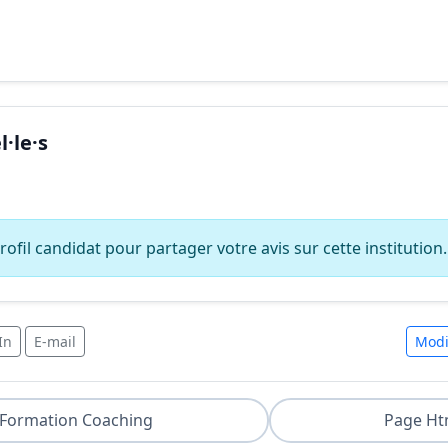
·le·s
ofil candidat pour partager votre avis sur cette institution.
In
E-mail
Modi
Formation Coaching
Page Ht