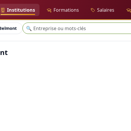
Institutions
Formations
Salaires
Recherche
🔍
 Belmont
ont