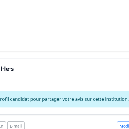
·le·s
ofil candidat pour partager votre avis sur cette institution.
In
E-mail
Modi