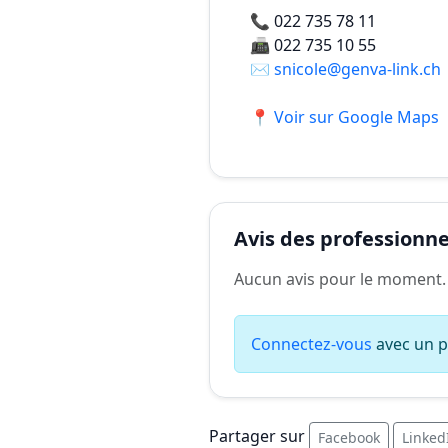
📞
022 735 78 11
📠
022 735 10 55
✉️
snicole@genva-link.ch
📍 Voir sur Google Maps
Avis des professionnel
Aucun avis pour le moment.
Connectez-vous
avec un pr
Partager sur
Facebook
Linked